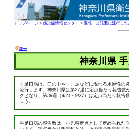
トップページ
>
感染症情報センター
>
週報・当該週に流行した
前号
神奈川県 手
手足口病は、口の中や手、足などに現れる水疱性の
流行します。神奈川県は第27週に定点当たり報告数が警
クとなり、第39週（9/21～9/27）は定点当たり
ょう。
手足口病の報告数は、小児科定点として定められた医
います。定点当たり報告数とは、その週の報告数を