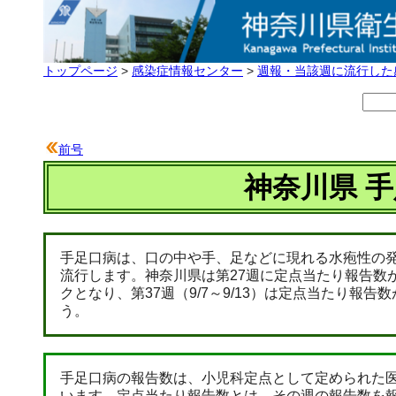
トップページ
>
感染症情報センター
>
週報・当該週に流行した
前号
神奈川県 手
手足口病は、口の中や手、足などに現れる水疱性の
流行します。神奈川県は第27週に定点当たり報告数が警
クとなり、第37週（9/7～9/13）は定点当たり報
う。
手足口病の報告数は、小児科定点として定められた医
います。定点当たり報告数とは、その週の報告数を