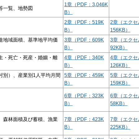
1章（PDF：3,046K
等一覧、地勢図
B）
2章（PDF：519K
2章（エクセ
B）
156KB）
途地域面積、基準地平均価
3章（PDF：609K
3章（エクセ
B）
92KB）
生・死亡・死産・婚姻・離
4章（PDF：340K
4章（エクセ
B）
126KB）
村別）、産業別1人平均月間
5章（PDF：459K
5章（エクセ
B）
159KB）
6章（PDF：323K
6章（エクセ
B）
58KB）
、森林面積及び蓄積、漁業
7章（PDF：423K
7章（エクセ
B）
225KB）