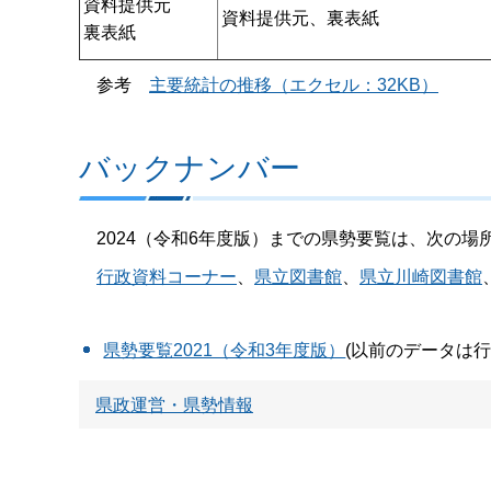
資料提供元
資料提供元、裏表紙
裏表紙
参考
主要統計の推移（エクセル：32KB）
バックナンバー
2024（令和6年度版）までの県勢要覧は、次の場
行政資料コーナー
、
県立図書館
、
県立川崎図書館
県勢要覧2021（令和3年度版）
(以前のデータは
県政運営・県勢情報