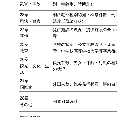
災害・事故
別・年齢別、時間別）
23章
刑法犯罪種別認知・検挙件数、刑
司法・警察
法違反取締り状況
24章
提供施設の現況、提供施設の全面
基地
数
25章
学校の状況、公立学校園児・児童
教育
費、中学校高等学校大学等卒業後
26章
観光客数、男女・年齢・行動の種
観光・文化・生
の状況
活
27章
外国人数、旅券発行状況、県内自
国際化
28章
都道府県統計
その他