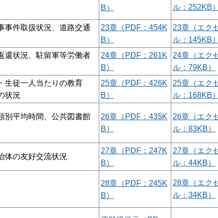
ル：252KB
B）
事事件取扱状況、道路交通
23章（PDF：454K
23章（エク
B）
ル：145KB
返還状況、駐留軍等労働者
24章（PDF：261K
24章（エク
B）
ル：79KB）
・生徒一人当たりの教育
25章（PDF：426K
25章（エク
の状況
B）
ル：168KB
類別平均時間、公共図書館
26章（PDF：435K
26章（エク
B）
ル：83KB）
27章（PDF：247K
27章（エク
治体の友好交流状況
B）
ル：44KB）
28章（エク
28章（PDF：245K
ル：34KB）
B）