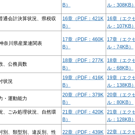
B）
ル：308KB
普通会計決算状況、県税収
16章（PDF：421K
16章（エク
B）
ル：107KB
17章（PDF：460K
17章（エク
年神奈川県産業連関表
B）
ル：74KB）
18章（PDF：277K
18章（エク
数、公務員数
B）
ル：68KB）
19章（PDF：416K
19章（エク
付状況
B）
ル：138KB
20章（PDF：379K
20章（エク
力・運動能力
B）
ル：80KB）
況、ごみ処理状況、自然環
21章（PDF：420K
21章（エク
B）
ル：128KB
22章（エク
村別、類型別、違反別、性
22章（PDF：439K