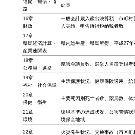
運輸・通信・道
延長
路
16章
一般会計歳入歳出決算額、市町村
財政
入実績、申告所得税納税者数
17章
県内総生産、県民所得、平成27
県民経済計算・
産業連関表
18章
県議会議員数、選挙人名簿登録者
公務員・選挙
19章
生活保護状況、健康保険適用・給
福祉・社会保障
20章
主要死因別死亡者数、薬局数、体
保健・衛生
21章
環境基準の達成状況、公害苦情状
環境
境保全地域
22章
火災発生状況、交通事故（市区町