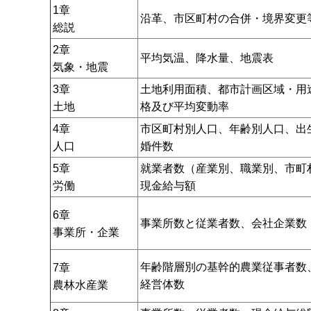
1章
沿革、市区町村の合併・境界変更
総説
2章
平均気温、降水量、地震表
気象・地震
3章
土地利用面積、都市計画区域・用
土地
格及び平均変動率
4章
市区町村別人口、年齢別人口、出
人口
婚件数
5章
就業者数（産業別、職業別、市町
労働
現金給与額
6章
事業所数と従業者数、会社企業数
事業所・企業
年齢階層別の基幹的農業従事者数
7章
経営体数
農林水産業