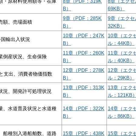
額・原材料使用額等・在庫
8章（PDF：319K
8章（エクセ
B）
69KB）
9章（PDF：285K
9章（エクセ
売額、売場面積
B）
32KB）
10章（PDF：247K
10章（エク
手国輸出入状況
B）
ル：44KB）
11章（PDF：260K
11章（エク
業倒産状況、生命保険
B）
ル：40KB）
12章（PDF：278K
12章（エク
入と支出、消費者物価指数
B）
ル：29KB）
13章（PDF：313K
13章（エク
状況、開発許可処理状況
B）
ル：121KB
量、水道普及状況と水道種
14章（PDF：322K
14章（エク
B）
ル：86KB）
、船種別入港船舶数、道路
15章（PDF：438K
15章（エク