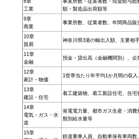
8章
事業所数・従業者数・現金給与総
工業
額・製造品出荷額等
9章
事業所数、従業者数、年間商品販
商業
10章
神奈川県3港の輸出入額、主要相
貿易
11章
預金・貸出高（金融機関別）、企
金融
12章
1世帯当たり年平均1か月間の収
家計・物価
13章
着工建築物、着工新設住宅、住宅
建設・住宅
14章
発電電力量、都市ガス生産・消費
電気・ガス・水
類別給水量等
道
15章
鉄道乗車人員、自動車保有車両数