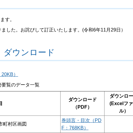
います。
ました。お詫びして訂正いたします。(令和6年11月29日）
版）ダウンロード
20KB）
勢要覧のデータ一覧
ダウンロ
ダウンロード
目
(Excelフ
（PDF）
ル）
巻頭言・目次（PD
市町村区画図
F：768KB）