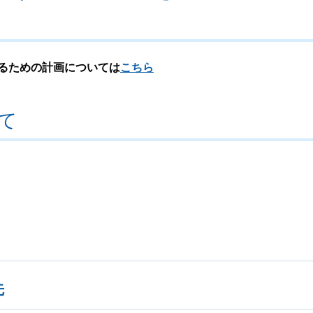
るための計画については
こちら
て
先