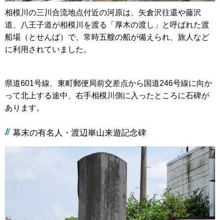
相模川の三川合流地点付近の河原は、矢倉沢往還や藤沢
道、八王子道が相模川を渡る「厚木の渡し」と呼ばれた渡
船場（とせんば）で、常時五艘の船が備えられ、旅人など
に利用されていました。
県道601号線、東町郵便局前交差点から国道246号線に向か
って北上する途中、右手相模川側に入ったところに石碑が
あります。
幕末の有名人・渡辺崋山来遊記念碑