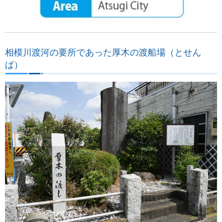
相模川渡河の要所であった厚木の渡船場（とせん
ば）