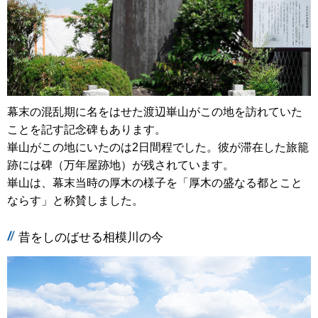
幕末の混乱期に名をはせた渡辺崋山がこの地を訪れていた
ことを記す記念碑もあります。
崋山がこの地にいたのは2日間程でした。彼が滞在した旅籠
跡には碑（万年屋跡地）が残されています。
崋山は、幕末当時の厚木の様子を「厚木の盛なる都とこと
ならす」と称賛しました。
昔をしのばせる相模川の今