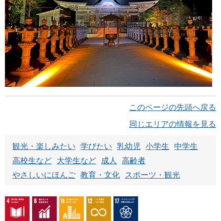
このページの先頭へ戻る
同じエリアの情報を見る
観光・楽しみたい
学びたい
乳幼児
小学生
中学生
高校生など
大学生など
成人
高齢者
やさしいにほんご
教育・文化
スポーツ・観光