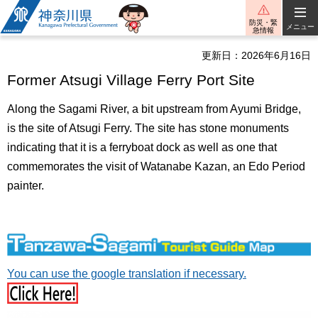
神奈川県
防災・緊
メニュー
急情報
更新日：2026年6月16日
Former Atsugi Village Ferry Port Site
Along the Sagami River, a bit upstream from Ayumi Bridge,
is the site of Atsugi Ferry. The site has stone monuments
indicating that it is a ferryboat dock as well as one that
commemorates the visit of Watanabe Kazan, an Edo Period
painter.
You can use the google translation if necessary.