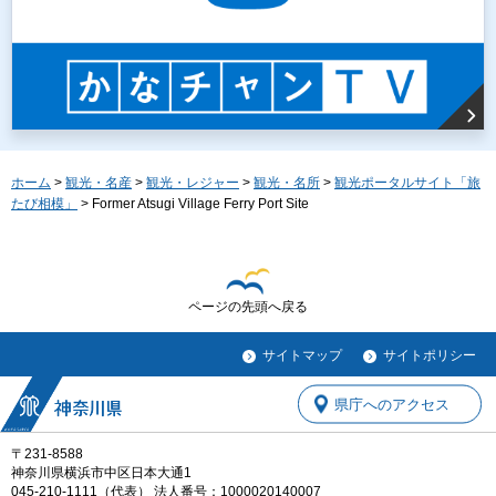
ホーム
>
観光・名産
>
観光・レジャー
>
観光・名所
>
観光ポータルサイト「旅
たび相模」
> Former Atsugi Village Ferry Port Site
ページの先頭へ戻る
サイトマップ
サイトポリシー
県庁へのアクセス
〒231-8588
神奈川県横浜市中区日本大通1
045-210-1111（代表） 法人番号：1000020140007