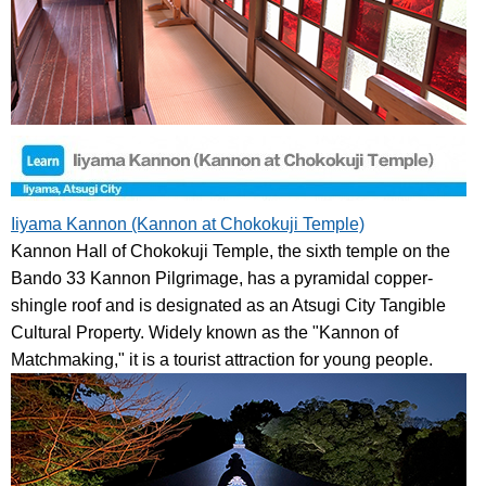
Iiyama Kannon (Kannon at Chokokuji Temple)
Kannon Hall of Chokokuji Temple, the sixth temple on the
Bando 33 Kannon Pilgrimage, has a pyramidal copper-
shingle roof and is designated as an Atsugi City Tangible
Cultural Property. Widely known as the "Kannon of
Matchmaking," it is a tourist attraction for young people.