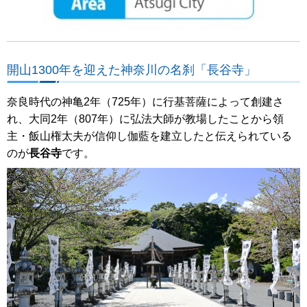
開山1300年を迎えた神奈川の名刹「長谷寺」
奈良時代の神亀2年（725年）に行基菩薩によって創建さ
れ、大同2年（807年）に弘法大師が教場したことから領
主・飯山権太夫が信仰し伽藍を建立したと伝えられている
のが
長谷寺
です。