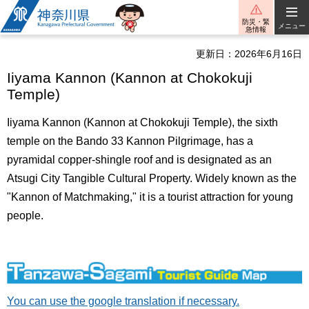
神奈川県
防災・緊
メニュー
急情報
更新日：2026年6月16日
Iiyama Kannon (Kannon at Chokokuji
Temple)
Iiyama Kannon (Kannon at Chokokuji Temple), the sixth
temple on the Bando 33 Kannon Pilgrimage, has a
pyramidal copper-shingle roof and is designated as an
Atsugi City Tangible Cultural Property. Widely known as the
"Kannon of Matchmaking," it is a tourist attraction for young
people.
You can use the google translation if necessary.