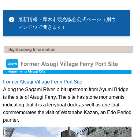
最新情報・厚木市観光協会公式ページ（別ウ
ィンドウで開きます）
Former Atsugi Village Ferry Port Site
Along the Sagami River, a bit upstream from Ayumi Bridge,
is the site of Atsugi Ferry. The site has stone monuments
indicating that it is a ferryboat dock as well as one that
commemorates the visit of Watanabe Kazan, an Edo Period
painter.