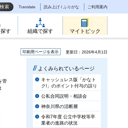
Translate
読み上げ / ふりがな
ご利用案内
ら探す
組織で探す
マイトピック
印刷用ページを表示
更新日：2026年4月1日
よくみられているページ
キャッシュレス版「かなト
を管
ク!」のポイント付与の誤り
ま
公私合同説明・相談会
神奈川県の活断層
令和7年度 公立中学校等卒
業者の進路の状況