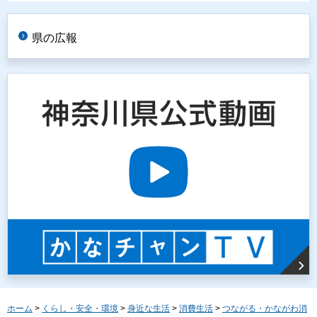
県の広報
ホーム
>
くらし・安全・環境
>
身近な生活
>
消費生活
>
つながる・かながわ消