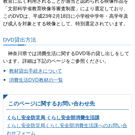
教育に広く利用されることが適当と認められる映像作品を
約18分（教員・保護者向け）
「文部科学省教育映像等審査制度」により選定しており、
子どもたちが一人でトラブルを抱え込まないよう、子ど
このDVDは、平成23年2月18日に小学校中学年・高学年及
もたちを見守る教員・保護者に向けた、子どもたちの携帯
び成人を対象とする映像として、特別選定されています。
電話・インターネット事情を知るための解説映像です。こ
の動画のDVDは、神奈川県内の小学校に配布しています。
DVD貸出方法
神奈川県では消費生活に関するDVD等の貸し出しをして
います。詳細は下記のページをご参照ください。
教材貸出手続きについて
消費生活DVD教材の一覧
このページに関するお問い合わせ先
くらし安全防災局 くらし安全部消費生活課
くらし安全防災局くらし安全部消費生活課へのお問い合
わせフォーム