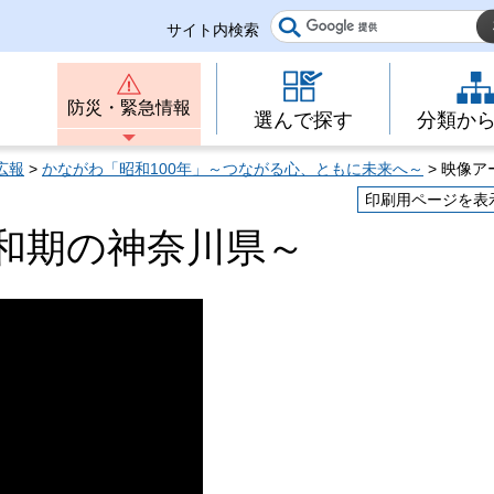
サイト内検索
防災・緊急情報
選んで探す
分類か
広報
>
かながわ「昭和100年」～つながる心、ともに未来へ～
> 映像
印刷用ページを表
和期の神奈川県～