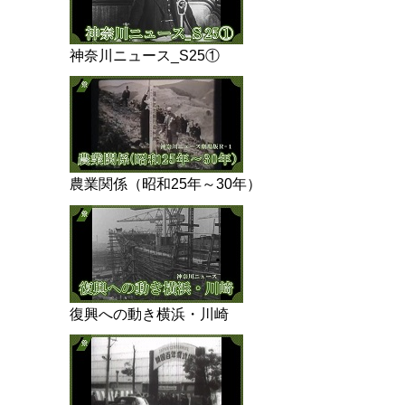
神奈川ニュース_S25①
農業関係（昭和25年～30年）
復興への動き横浜・川崎