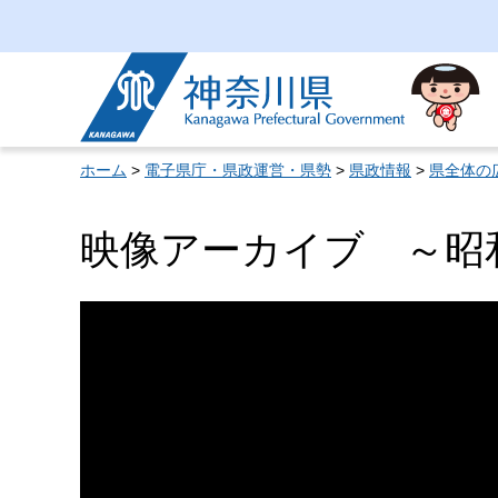
神奈川県
ホーム
>
電子県庁・県政運営・県勢
>
県政情報
>
県全体の
映像アーカイブ ～昭