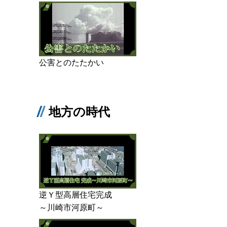
公害とのたたかい
地方の時代
逆Ｙ型高層住宅完成
～川崎市河原町～