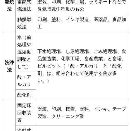
燃焼
蓄熱式
塗装、印刷、化学工場、ラミネートなどで
法
燃焼法
臭気指数中程度のもの
触媒燃
印刷、塗料、インキ製造、医薬品、食品加
焼法
工
水（前
処理や
下水処理場、し尿処理場、ごみ処理場、食
温湿度
品製造業、化学工場、畜産農業、と畜場、
調整と
洗浄
ビルピット（「酸・アルカリ」と「酸化
して）
法
剤」は、組み合わせて使用する例が多
酸・ア
い。）
ルカリ
酸化剤
固定床
塗装、印刷、接着、塗料、インキ、テープ
回収装
製造、クリーニング業
置
流動式