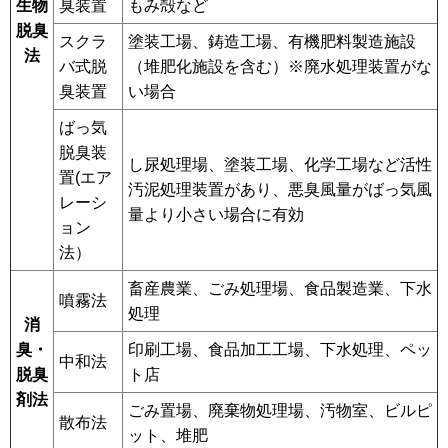
生物
臭装置
もみ殻など
脱臭
スクラ
塗装工場、鋳造工場、有機肥料製造施設
法
バ式脱
（堆肥化施設を含む）※廃水処理装置がな
臭装置
い場合
ばっ気
脱臭装
し尿処理場、塗装工場、化学工場など活性
置(エア
汚泥処理装置があり、悪臭風量がばっ気風
レーシ
量より小さい場合に有効
ョン
法）
畜産農業、ごみ処理場、食品製造業、下水
噴霧法
処理
消
臭・
印刷工場、食品加工工場、下水処理、ペッ
中和法
脱臭
ト店
剤法
ごみ置場、廃棄物処理場、汚物室、ビルピ
散布法
ット、堆肥