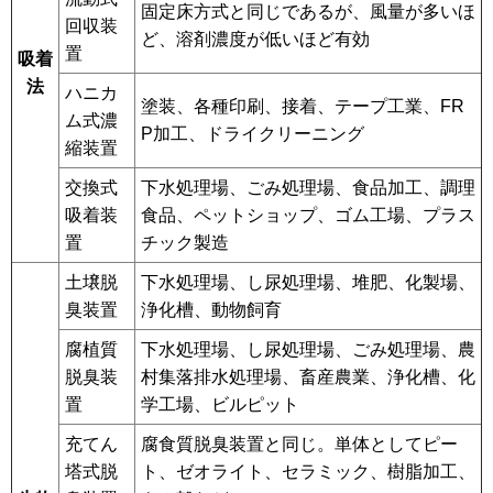
固定床方式と同じであるが、風量が多いほ
回収装
ど、溶剤濃度が低いほど有効
置
吸着
法
ハニカ
塗装、各種印刷、接着、テープ工業、FR
ム式濃
P加工、ドライクリーニング
縮装置
交換式
下水処理場、ごみ処理場、食品加工、調理
吸着装
食品、ペットショップ、ゴム工場、プラス
置
チック製造
土壌脱
下水処理場、し尿処理場、堆肥、化製場、
臭装置
浄化槽、動物飼育
腐植質
下水処理場、し尿処理場、ごみ処理場、農
脱臭装
村集落排水処理場、畜産農業、浄化槽、化
置
学工場、ビルピット
充てん
腐食質脱臭装置と同じ。単体としてピー
塔式脱
ト、ゼオライト、セラミック、樹脂加工、