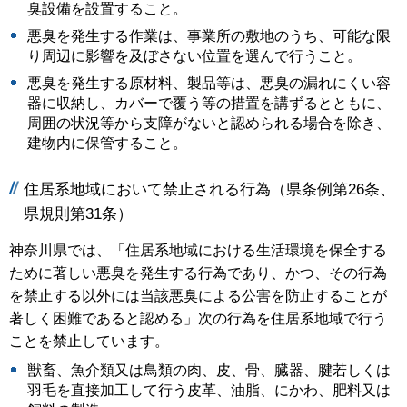
臭設備を設置すること。
悪臭を発生する作業は、事業所の敷地のうち、可能な限
り周辺に影響を及ぼさない位置を選んで行うこと。
悪臭を発生する原材料、製品等は、悪臭の漏れにくい容
器に収納し、カバーで覆う等の措置を講ずるとともに、
周囲の状況等から支障がないと認められる場合を除き、
建物内に保管すること。
住居系地域において禁止される行為（県条例第26条、
県規則第31条）
神奈川県では、「住居系地域における生活環境を保全する
ために著しい悪臭を発生する行為であり、かつ、その行為
を禁止する以外には当該悪臭による公害を防止することが
著しく困難であると認める」次の行為を住居系地域で行う
ことを禁止しています。
獣畜、魚介類又は鳥類の肉、皮、骨、臓器、腱若しくは
羽毛を直接加工して行う皮革、油脂、にかわ、肥料又は