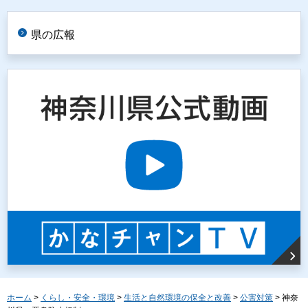
県の広報
ホーム
>
くらし・安全・環境
>
生活と自然環境の保全と改善
>
公害対策
> 神奈