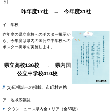
照）
昨年度17社 → 今年度31社
イ 学校
昨年度の県立高校へのポスター掲示か
ら、今年度は県内の国公立中学校への
ポスター掲示を実施します。
県立高校136
校 → 県内国
公立中学校410校
(3)広報誌への掲載、市町村連携
ア 地域広報誌
タウンニュース県内全エリア（全33版）