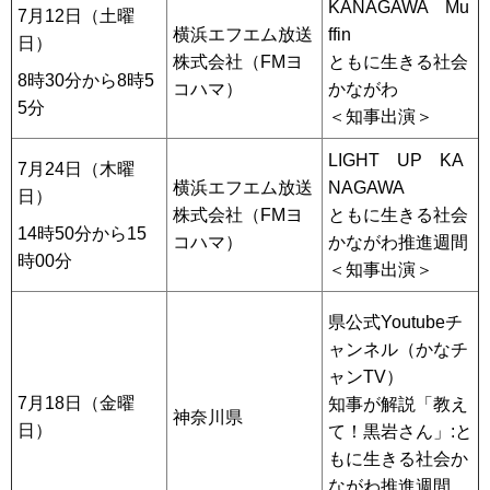
KANAGAWA Mu
7月12日（土曜
横浜エフエム放送
ffin
日）
株式会社（FMヨ
ともに生きる社会
8時30分から8時5
コハマ）
かながわ
5分
＜知事出演＞
LIGHT UP KA
7月24日（木曜
横浜エフエム放送
NAGAWA
日）
株式会社（FMヨ
ともに生きる社会
14時50分から15
コハマ）
かながわ推進週間
時00分
＜知事出演＞
県公式Youtubeチ
ャンネル（かなチ
ャンTV）
7月18日（金曜
知事が解説「教え
神奈川県
日）
て！黒岩さん」:と
もに生きる社会か
ながわ推進週間