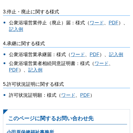
3.停止・廃止に関する様式
公衆浴場営業停止（廃止）届：様式（
ワード
、
PDF
）、
記入例
4.承継に関する様式
公衆浴場営業承継届：様式（
ワード
、
PDF
）、
記入例
公衆浴場営業者相続同意証明書：様式（
ワード
、
PDF
）、
記入例
5.許可状況証明に関する様式
許可状況証明願：様式（
ワード
、
PDF
）
このページに関するお問い合わせ先
小田原保健福祉事務所