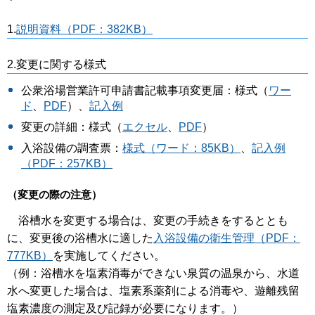
1.
説明資料（PDF：382KB）
2.変更に関する様式
公衆浴場営業許可申請書記載事項変更届：様式（
ワー
ド
、
PDF
）、
記入例
変更の詳細：様式（
エクセル
、
PDF
）
入浴設備の調査票：
様式（ワード：85KB）
、
記入例
（PDF：257KB）
（変更の際の注意）
浴槽水を変更する場合は、変更の手続きをするととも
に、変更後の浴槽水に適した
入浴設備の衛生管理（PDF：
777KB）
を実施してください。
（例：浴槽水を塩素消毒ができない泉質の温泉から、水道
水へ変更した場合は、塩素系薬剤による消毒や、遊離残留
塩素濃度の測定及び記録が必要になります。）