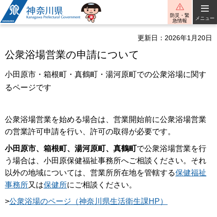
神奈川県
防災・緊
メニュー
急情報
更新日：2026年1月20日
公衆浴場営業の申請について
小田原市・箱根町・真鶴町・湯河原町での公衆浴場に関す
るページです
公衆浴場営業を始める場合は、営業開始前に公衆浴場営業
の営業許可申請を行い、許可の取得が必要です。
小田原市、箱根町、湯河原町、真鶴町
で公衆浴場営業を行
う場合は、小田原保健福祉事務所へご相談ください。それ
以外の地域については、営業所所在地を管轄する
保健福祉
事務所
又は
保健所
にご相談ください。
>
公衆浴場のページ（神奈川県生活衛生課HP）