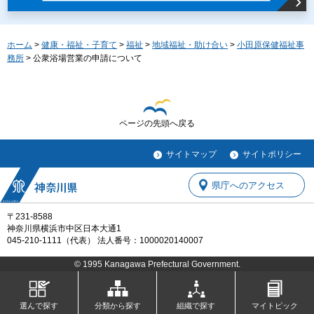
ホーム
>
健康・福祉・子育て
>
福祉
>
地域福祉・助け合い
>
小田原保健福祉事
務所
> 公衆浴場営業の申請について
ページの先頭へ戻る
サイトマップ
サイトポリシー
県庁へのアクセス
〒231-8588
神奈川県横浜市中区日本大通1
045-210-1111（代表） 法人番号：1000020140007
© 1995 Kanagawa Prefectural Government.
選んで探す
分類から探す
組織で探す
マイトピック