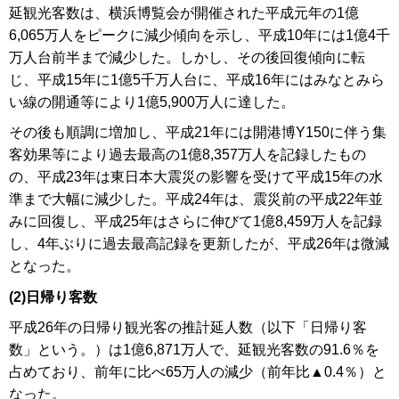
延観光客数は、横浜博覧会が開催された平成元年の1億
6,065万人をピークに減少傾向を示し、平成10年には1億4千
万人台前半まで減少した。しかし、その後回復傾向に転
じ、平成15年に1億5千万人台に、平成16年にはみなとみら
い線の開通等により1億5,900万人に達した。
その後も順調に増加し、平成21年には開港博Y150に伴う集
客効果等により過去最高の1億8,357万人を記録したもの
の、平成23年は東日本大震災の影響を受けて平成15年の水
準まで大幅に減少した。平成24年は、震災前の平成22年並
みに回復し、平成25年はさらに伸びて1億8,459万人を記録
し、4年ぶりに過去最高記録を更新したが、平成26年は微減
となった。
(2)日帰り客数
平成26年の日帰り観光客の推計延人数（以下「日帰り客
数」という。）は1億6,871万人で、延観光客数の91.6％を
占めており、前年に比べ65万人の減少（前年比▲0.4％）と
なった。