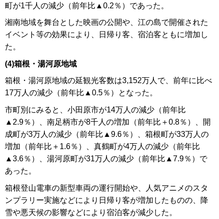
町が1千人の減少（前年比▲0.2％）であった。
湘南地域を舞台とした映画の公開や、江の島で開催された
イベント等の効果により、日帰り客、宿泊客ともに増加し
た。
(4)箱根・湯河原地域
箱根・湯河原地域の延観光客数は3,152万人で、前年に比べ
17万人の減少（前年比▲0.5％）となった。
市町別にみると、小田原市が14万人の減少（前年比
▲2.9％）、南足柄市が8千人の増加（前年比＋0.8％）、開
成町が3万人の減少（前年比▲9.6％）、箱根町が33万人の
増加（前年比＋1.6％）、真鶴町が4万人の減少（前年比
▲3.6％）、湯河原町が31万人の減少（前年比▲7.9％）で
あった。
箱根登山電車の新型車両の運行開始や、人気アニメのスタ
ンプラリー実施などにより日帰り客が増加したものの、降
雪や悪天候の影響などにより宿泊客が減少した。