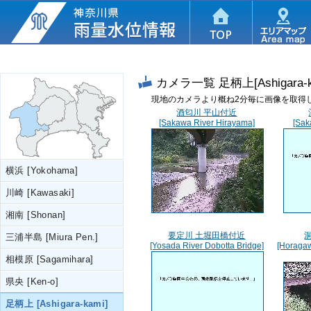
カメラ一覧
足柄上[Ashigara-k
現地のカメラより概ね2分毎に画像を取得
酒匂川 平山付近
[Sakawa River Hirayama]
[Sak
横浜 [Yokohama]
川崎 [Kawasaki]
湘南 [Shonan]
要定川 土堀田橋付近
三浦半島 [Miura Pen.]
[Yosada River Dobotta Bridge]
[Horagaw
相模原 [Sagamihara]
県央 [Ken-o]
足柄上 [Ashigara-kami]