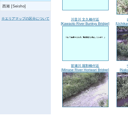
西湘 [Seisho]
※エリアマップの区分について
川音川 文久橋付近
[Kawaoto River Bunkyu Bridge]
[Uchika
皆瀬川 堀割橋付近
[Minase River Horiwari Bridge]
[Nak