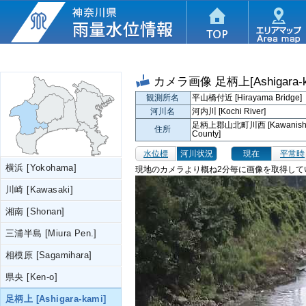
カメラ画像
足柄上[Ashigara-k
観測所名
平山橋付近 [Hirayama Bridge]
河川名
河内川 [Kochi River]
足柄上郡山北町川西 [Kawanishi, Ya
住所
County]
水位標
河川状況
現在
平常時
横浜 [Yokohama]
現地のカメラより概ね2分毎に画像を取得して
川崎 [Kawasaki]
湘南 [Shonan]
三浦半島 [Miura Pen.]
相模原 [Sagamihara]
県央 [Ken-o]
足柄上 [Ashigara-kami]