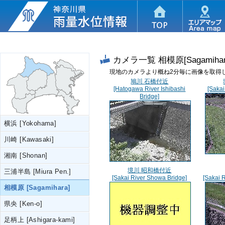
カメラ一覧
相模原[Sagamihar
現地のカメラより概ね2分毎に画像を取得
鳩川 石橋付近
[Hatogawa River Ishibashi
[Sakai
Bridge]
横浜 [Yokohama]
川崎 [Kawasaki]
湘南 [Shonan]
境川 昭和橋付近
三浦半島 [Miura Pen.]
[Sakai River Showa Bridge]
[Sakai 
相模原 [Sagamihara]
県央 [Ken-o]
足柄上 [Ashigara-kami]