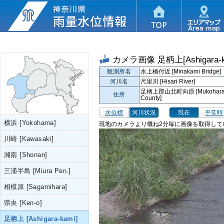
カメラ画像
足柄上[Ashigara-k
観測所名
水上橋付近 [Minakami Bridge]
河川名
尺里川 [Hisari River]
足柄上郡山北町向原 [Mukohara, Ya
住所
County]
水位標
河川状況
現在
平常時
横浜 [Yokohama]
現地のカメラより概ね2分毎に画像を取得して
川崎 [Kawasaki]
湘南 [Shonan]
三浦半島 [Miura Pen.]
相模原 [Sagamihara]
県央 [Ken-o]
足柄上 [Ashigara-kami]