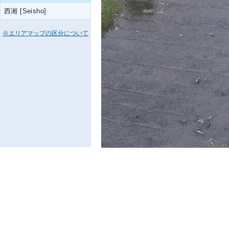
西湘 [Seisho]
※エリアマップの区分について