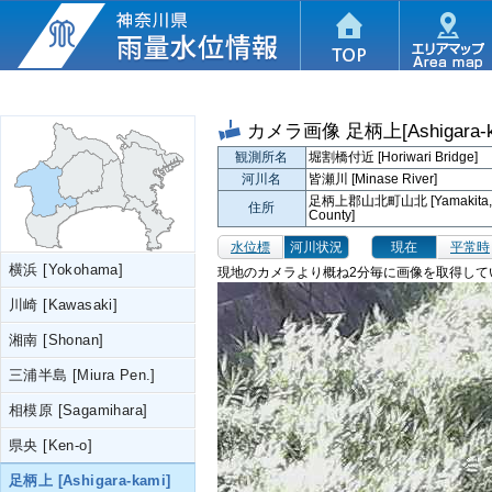
カメラ画像
足柄上[Ashigara-k
観測所名
堀割橋付近 [Horiwari Bridge]
河川名
皆瀬川 [Minase River]
足柄上郡山北町山北 [Yamakita, Yam
住所
County]
水位標
河川状況
現在
平常時
横浜 [Yokohama]
現地のカメラより概ね2分毎に画像を取得して
川崎 [Kawasaki]
湘南 [Shonan]
三浦半島 [Miura Pen.]
相模原 [Sagamihara]
県央 [Ken-o]
足柄上 [Ashigara-kami]