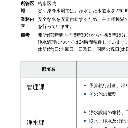
所管区
給水区域
域
谷ケ原浄水場では、浄水した水道水を2市1
業務内
安全な水を安定供給するため、主に相模湖
容
を行っています。
備考
開所(館)時間:午前8時30分から午後5時15分
浄水処理については24時間稼働しています
休所(館)日:土曜日、日曜日、国民の祝日(休日
部署名
予算執行計画、出
管理課
その他の庶務
浄水設備の維持、
取水、浄水及び配
浄水課