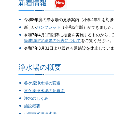
新着情報
令和8年度の浄水場の見学案内（小学4年生を対
新しい
パンフレット
（令和5年版）ができました
令和7年4月1日以降に検査を実施するものから
等成績評定結果の公表について
をご覧ください。
令和7年3月31日より緩速ろ過施設を休止してい
浄水場の概要
谷ケ原浄水場の変遷
谷ケ原浄水場の配置図
浄水のしくみ
施設概要
小規模水源浄水場