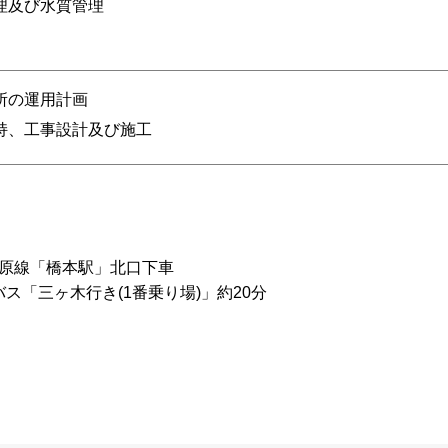
理及び水質管理
所の運用計画
持、工事設計及び施工
模原線「橋本駅」北口下車
ス「三ヶ木行き(1番乗り場)」約20分