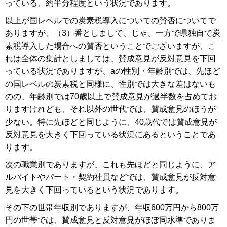
っている、約半分程度という状況であります。
以上が国レベルでの炭素税導入についての賛否についてで
ありますが、（3）番としまして、じゃ、一方で県独自で炭
素税導入した場合への賛否ということでございますが、こ
れは全体の集計としましては、賛成意見が反対意見を下回
っている状況でありますが、aの性別・年齢別では、先ほど
の国レベルの炭素税と同様に、性別では大きな差はないも
のの、年齢別では70歳以上で賛成意見が過半数を占めてお
りますけれども、それ以外の世代では、賛成意見のほうが
少ない。特に先ほどと同じように、40歳代では賛成意見が
反対意見を大きく下回っている状況にあるということであ
ります。
次の職業別でありますが、これも先ほどと同じように、ア
ルバイトやパート・契約社員などでは、賛成意見が反対意
見を大きく下回っているという状況であります。
その下の世帯年収別でありますが、年収600万円から800万
円の世帯では、賛成意見と反対意見がほぼ同水準でありま