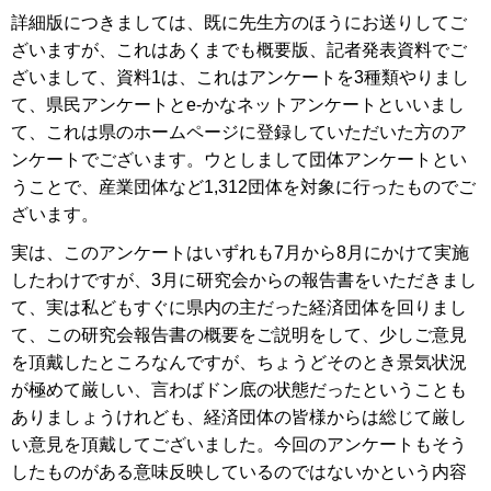
詳細版につきましては、既に先生方のほうにお送りしてご
ざいますが、これはあくまでも概要版、記者発表資料でご
ざいまして、資料1は、これはアンケートを3種類やりまし
て、県民アンケートとe-かなネットアンケートといいまし
て、これは県のホームページに登録していただいた方のア
ンケートでございます。ウとしまして団体アンケートとい
うことで、産業団体など1,312団体を対象に行ったものでご
ざいます。
実は、このアンケートはいずれも7月から8月にかけて実施
したわけですが、3月に研究会からの報告書をいただきまし
て、実は私どもすぐに県内の主だった経済団体を回りまし
て、この研究会報告書の概要をご説明をして、少しご意見
を頂戴したところなんですが、ちょうどそのとき景気状況
が極めて厳しい、言わばドン底の状態だったということも
ありましょうけれども、経済団体の皆様からは総じて厳し
い意見を頂戴してございました。今回のアンケートもそう
したものがある意味反映しているのではないかという内容