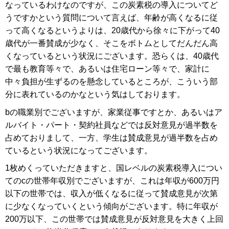
なっているわけなのですが、この炭素税の導入についてど
うですかという質問について言えば、年齢が高くなるに従
って高くなるというよりは、20歳代から徐々に下がって40
歳代が一番賛成が少なく、そこをボトムとしてだんだん高
くなっているという状況にございます。恐らくは、40歳代
で最も教育等々で、あるいは住宅ローン等々で、家計に
中々負担が生ずるのを懸念しているところが、こういう部
分に表れているのかなという気はしております。
bの職業別でございますが、家業従事ですとか、あるいはア
ルバイト・パート・契約社員などでは反対意見が過半数を
占めておりまして、一方、学生は賛成意見が過半数を占め
ているという状況になってございます。
1枚めくっていただきますと、国レベルの炭素税導入につい
てのcの世帯年収別でございますが、これは年収が600万円
以下の世帯では、収入が低くなるに従って賛成意見が次第
に少なくなっていくという傾向がございます。特に年収が
200万以下、この世帯では賛成意見が反対意見を大きく上回