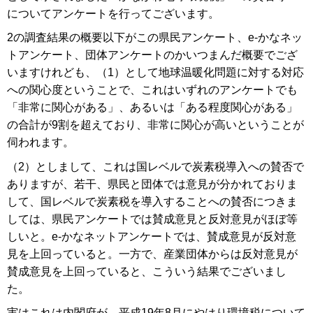
についてアンケートを行ってございます。
2の調査結果の概要以下がこの県民アンケート、e-かなネッ
トアンケート、団体アンケートのかいつまんだ概要でござ
いますけれども、（1）として地球温暖化問題に対する対応
への関心度ということで、これはいずれのアンケートでも
「非常に関心がある」、あるいは「ある程度関心がある」
の合計が9割を超えており、非常に関心が高いということが
伺われます。
（2）としまして、これは国レベルで炭素税導入への賛否で
ありますが、若干、県民と団体では意見が分かれておりま
して、国レベルで炭素税を導入することへの賛否につきま
しては、県民アンケートでは賛成意見と反対意見がほぼ等
しいと。e-かなネットアンケートでは、賛成意見が反対意
見を上回っていると。一方で、産業団体からは反対意見が
賛成意見を上回っていると、こういう結果でございまし
た。
実はこれは内閣府が、平成19年8月にやはり環境税について