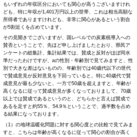
もいずれの年収区分においても関心が高うございますけれ
ども、特に年収が1,401万円以上の世帯、これは相当高額な
所得者でありますけれども、非常に関心があるという割合
が5割近くを占めています。
その見開きでございますが、国レベルでの炭素税導入への
賛否ということで、先ほど申し上げましたとおり、県民ア
ンケートの総集計、集計結果では、賛成と反対がほぼ同水
準だったわけですが、aの性別・年齢別で見てみますと、性
別で大きな差はないものの、年齢別では40歳代以下の世代
で賛成意見が反対意見を下回っていると。特に40歳代で賛
成意見が最も少ないと。一方で50歳を超えますと、年齢が
高くなるに従って賛成意見が多くなっておりまして、70歳
以上では賛成であるというのと、どちらかと言えば賛成で
あるを足すと約55％、54.9％ということで、過半数を占め
る結果になっております。
（1）の地球温暖化問題に対する関心度との比較で見てみま
すと、こちらは年齢が高くなるに従って関心の割合が高く