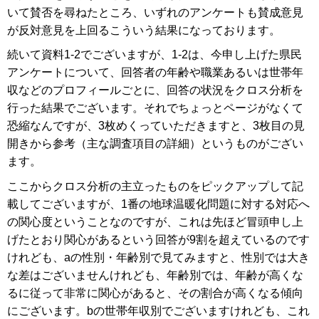
いて賛否を尋ねたところ、いずれのアンケートも賛成意見
が反対意見を上回るこういう結果になっております。
続いて資料1-2でございますが、1-2は、今申し上げた県民
アンケートについて、回答者の年齢や職業あるいは世帯年
収などのプロフィールごとに、回答の状況をクロス分析を
行った結果でございます。それでちょっとページがなくて
恐縮なんですが、3枚めくっていただきますと、3枚目の見
開きから参考（主な調査項目の詳細）というものがござい
ます。
ここからクロス分析の主立ったものをピックアップして記
載してございますが、1番の地球温暖化問題に対する対応へ
の関心度ということなのですが、これは先ほど冒頭申し上
げたとおり関心があるという回答が9割を超えているのです
けれども、aの性別・年齢別で見てみますと、性別では大き
な差はございませんけれども、年齢別では、年齢が高くな
るに従って非常に関心があると、その割合が高くなる傾向
にございます。bの世帯年収別でございますけれども、これ