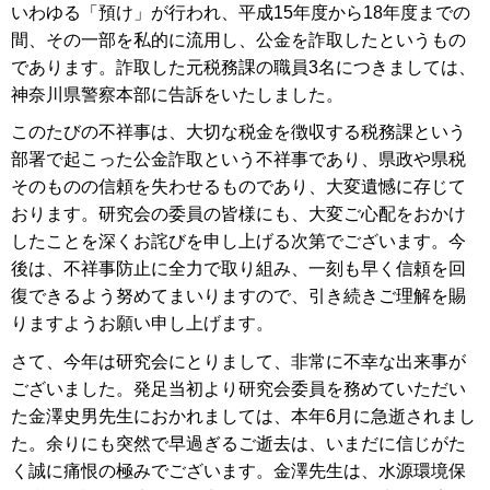
いわゆる「預け」が行われ、平成15年度から18年度までの
間、その一部を私的に流用し、公金を詐取したというもの
であります。詐取した元税務課の職員3名につきましては、
神奈川県警察本部に告訴をいたしました。
このたびの不祥事は、大切な税金を徴収する税務課という
部署で起こった公金詐取という不祥事であり、県政や県税
そのものの信頼を失わせるものであり、大変遺憾に存じて
おります。研究会の委員の皆様にも、大変ご心配をおかけ
したことを深くお詫びを申し上げる次第でございます。今
後は、不祥事防止に全力で取り組み、一刻も早く信頼を回
復できるよう努めてまいりますので、引き続きご理解を賜
りますようお願い申し上げます。
さて、今年は研究会にとりまして、非常に不幸な出来事が
ございました。発足当初より研究会委員を務めていただい
た金澤史男先生におかれましては、本年6月に急逝されまし
た。余りにも突然で早過ぎるご逝去は、いまだに信じがた
く誠に痛恨の極みでございます。金澤先生は、水源環境保