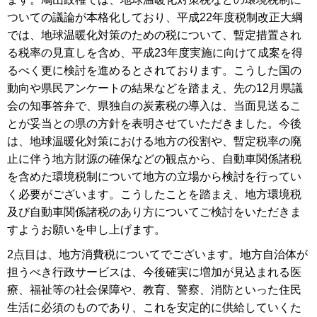
ついての議論が本格化しており、平成22年度税制改正大綱
では、地球温暖化対策のための税について、暫定措置され
る税率の見直しを含め、平成23年度実施に向けて成案を得
るべく更に検討を進めるとされております。こうした国の
動向や県民アンケートの結果などを踏まえ、先の12月県議
会の知事答弁で、県独自の炭素税の導入は、当面見送るこ
とが妥当との県の方針を表明させていただきました。今後
は、地球温暖化対策における地方の役割や、暫定税率の廃
止に伴う地方財源の確保などの観点から、自動車関係諸税
を含めた環境税制について地方の立場から検討を行ってい
く必要がございます。こうしたことを踏まえ、地方環境税
及び自動車関係諸税のあり方についてご検討をいただきま
すようお願いを申し上げます。
2点目は、地方消費税についてでございます。地方自治体が
担うべき行政サービスは、今後確実に増加が見込まれる医
療、福祉等の社会保障や、教育、警察、消防といった住民
生活に必須のものであり、これを安定的に供給していくた