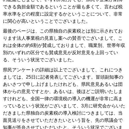
できる負担金額であるということが最も多くて、言わば税
率水準をどの程度に設定するかということについて、非常
に関心が高いということでございました。
最後のページは、この県独自の炭素税とは別に示されてお
ります法人事業税の見直し案への賛否でございまして、こ
れは全体の約6割が賛成しておりまして、職業別、世帯年収
別のいずれの区分でも賛成意見が反対意見を上回ってい
る、そういう状況でございました。
県民アンケートの詳細は以上でございまして、これにつき
ましては、25日に記者発表してございます。冒頭副知事の
あいさつで申し上げましたけれども、県民意見あるいは団
体からの意見ですとか、あるいは、後ほどご説明いたしま
すけれども、全国一律の環境税の導入の機運が非常に高ま
っているという状況がございまして、3月に研究会からいた
だきました県独自の炭素税の導入検討につきましては、当
面見送りをさせていただきたいという旨を、先の県議会で
知事が答弁させていただいたと、そういう状況でございま