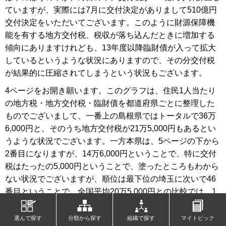
ていますが、実際には7月に交付決定がありまして510億円
交付決定をいただいてございます。このように財源保障機
能を有する地方交付税、税収が落ち込んだときに増加する
傾向にありますけれども、13年度以降臨財債が入って拡大
しているというような状況にありますので、その分交付税
が結果的に圧縮されてしまうという状況もございます。
4ページをお開き願います。このグラフは、住民1人当たり
の地方税・地方交付税・臨財債を都道府県ごとに整理した
ものでございまして、一番上の島根県ではトータルで36万
6,000円と、そのうち地方交付税が21万5,000円もあるとい
うような状況でございます。一方本県は、5ページの下から
2番目になりますが、14万6,000円ということで、特に交付
税はたったの5,000円ということで、塗ったところもわから
ない状況でございますが、順位は最下位の埼玉に次いで46
番目ということで、全国平均20万5,000円との比較では、1
人当たり6万円財源が下回っているという状況でございま
す。
選んで探す
分類から探す
組織で探す
マイトピック