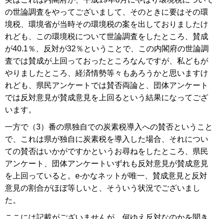
の世論調査をやってございまして、そのときに要はその環
境税、環境省が当時その環境税の案を出しておりましたけ
れども、この環境税について世論調査をしたところ、賛成
が40.1％、反対が32％ということで、この内閣府の世論調
査では賛成が上回っておったところなんですが、私どもが
やりましたところ、経済情勢等々もあろうかと思いますけ
れども、県民アンケートでは賛否両論と、団体アンケート
では反対意見が賛成意見を上回るという結果になってござ
います。
一方で（3）番の県独自での炭素税導入への賛否ということ
で、これは県が独自に炭素税を導入した場合、それについ
ての賛否はいかがですかというお尋ねをしたところ、県民
アンケート、団体アンケートいずれも反対意見が賛成意見
を上回っていると。e-かなネットが唯一、賛成意見と反対
意見の割合がほぼ等しいと、そういう状況でございまし
た。
ここには記載がございませんが、何ゆえ反対なのかを聞き