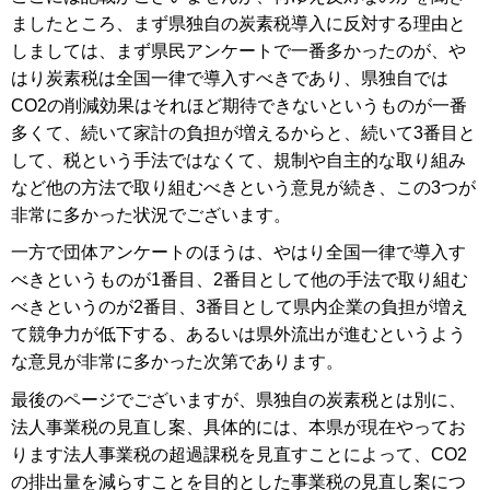
ましたところ、まず県独自の炭素税導入に反対する理由と
しましては、まず県民アンケートで一番多かったのが、や
はり炭素税は全国一律で導入すべきであり、県独自では
CO2の削減効果はそれほど期待できないというものが一番
多くて、続いて家計の負担が増えるからと、続いて3番目と
して、税という手法ではなくて、規制や自主的な取り組み
など他の方法で取り組むべきという意見が続き、この3つが
非常に多かった状況でございます。
一方で団体アンケートのほうは、やはり全国一律で導入す
べきというものが1番目、2番目として他の手法で取り組む
べきというのが2番目、3番目として県内企業の負担が増え
て競争力が低下する、あるいは県外流出が進むというよう
な意見が非常に多かった次第であります。
最後のページでございますが、県独自の炭素税とは別に、
法人事業税の見直し案、具体的には、本県が現在やってお
ります法人事業税の超過課税を見直すことによって、CO2
の排出量を減らすことを目的とした事業税の見直し案につ