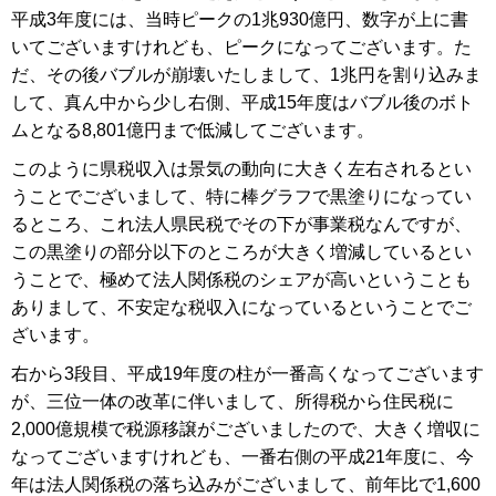
平成3年度には、当時ピークの1兆930億円、数字が上に書
いてございますけれども、ピークになってございます。た
だ、その後バブルが崩壊いたしまして、1兆円を割り込みま
して、真ん中から少し右側、平成15年度はバブル後のボト
ムとなる8,801億円まで低減してございます。
このように県税収入は景気の動向に大きく左右されるとい
うことでございまして、特に棒グラフで黒塗りになってい
るところ、これ法人県民税でその下が事業税なんですが、
この黒塗りの部分以下のところが大きく増減しているとい
うことで、極めて法人関係税のシェアが高いということも
ありまして、不安定な税収入になっているということでご
ざいます。
右から3段目、平成19年度の柱が一番高くなってございます
が、三位一体の改革に伴いまして、所得税から住民税に
2,000億規模で税源移譲がございましたので、大きく増収に
なってございますけれども、一番右側の平成21年度に、今
年は法人関係税の落ち込みがございまして、前年比で1,600