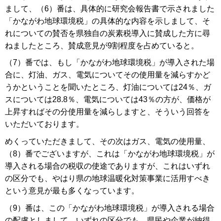
まして、（6）番は、具体的に研究会報告書で示されました
「かながわ地球環境税」の具体的な内容を示しまして、そ
れについての賛否を県独自の炭素税導入に賛成した方に尋
ねましたところ、賛成意見が9割程度を占めていると。
（7）番では、もし「かながわ地球環境税」が導入された場
合に、灯油、ガス、電気についてその使用量を減らすかど
うかということを聞いたところ、灯油については24％、ガ
スについては28.8％、電気については43％の方が、価格が
上昇すればその分使用量を減らしますと、そういう回答を
いただいております。
めくっていただきまして、その次はガス、電気の使用量、
（8）番でございますが、これは「かながわ地球環境税」が
導入される場合の税収の使途でありますが、これはいずれ
の区分でも、やはり県の地球温暖化対策事業に活用すべき
という意見が最も多くなっています。
（9）番は、この「かながわ地球環境税」が導入される場合
の配慮としまして、いずれの区分でも、県民や企業が納得