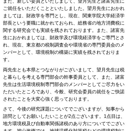
また、新しい委員といたしまして、望月先生と諸富先生に
ご就任をいただくことといたしました。望月先生におかれ
ましては、財政学を専門とし、現在、関東学院大学経済学
部長という要職に就かれておられ、総務省の地方消費税に
関する研究会でも実績を残されております。また、諸富先
生におかれましては、財政学及び環境経済学をご専門とさ
れ、現在、東京都の税制調査会や環境省の専門委員会のメ
ンバーとして、環境税制の構築に実績を残されておりま
す。
両先生とも本県とつながりがございまして、望月先生は税
と暮らしを考える専門部会の幹事委員として、また、諸富
先生は生活環境税制専門部会のメンバーとしてご尽力をい
ただいたところであり、今般、研究会委員の就任をご快諾
されたことを大変心強く思っております。
さて、今後の研究課題についてでございますが、知事から
諮問としてお願いしたいことが2点ございます。1点目は、
地方環境税及び自動車関係諸税のあり方についてでござい
ます。鳩山政権では、地球温暖化対策税などの環境税制に