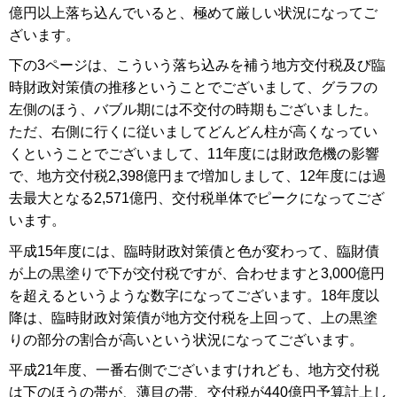
億円以上落ち込んでいると、極めて厳しい状況になってご
ざいます。
下の3ページは、こういう落ち込みを補う地方交付税及び臨
時財政対策債の推移ということでございまして、グラフの
左側のほう、バブル期には不交付の時期もございました。
ただ、右側に行くに従いましてどんどん柱が高くなってい
くということでございまして、11年度には財政危機の影響
で、地方交付税2,398億円まで増加しまして、12年度には過
去最大となる2,571億円、交付税単体でピークになってござ
います。
平成15年度には、臨時財政対策債と色が変わって、臨財債
が上の黒塗りで下が交付税ですが、合わせますと3,000億円
を超えるというような数字になってございます。18年度以
降は、臨時財政対策債が地方交付税を上回って、上の黒塗
りの部分の割合が高いという状況になってございます。
平成21年度、一番右側でございますけれども、地方交付税
は下のほうの帯が、薄目の帯、交付税が440億円予算計上し