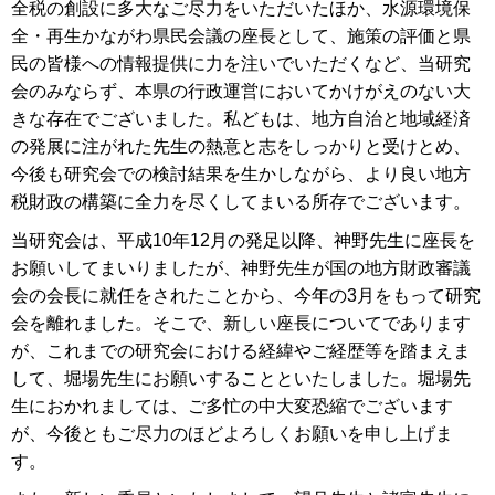
全税の創設に多大なご尽力をいただいたほか、水源環境保
全・再生かながわ県民会議の座長として、施策の評価と県
民の皆様への情報提供に力を注いでいただくなど、当研究
会のみならず、本県の行政運営においてかけがえのない大
きな存在でございました。私どもは、地方自治と地域経済
の発展に注がれた先生の熱意と志をしっかりと受けとめ、
今後も研究会での検討結果を生かしながら、より良い地方
税財政の構築に全力を尽くしてまいる所存でございます。
当研究会は、平成10年12月の発足以降、神野先生に座長を
お願いしてまいりましたが、神野先生が国の地方財政審議
会の会長に就任をされたことから、今年の3月をもって研究
会を離れました。そこで、新しい座長についてであります
が、これまでの研究会における経緯やご経歴等を踏まえま
して、堀場先生にお願いすることといたしました。堀場先
生におかれましては、ご多忙の中大変恐縮でございます
が、今後ともご尽力のほどよろしくお願いを申し上げま
す。