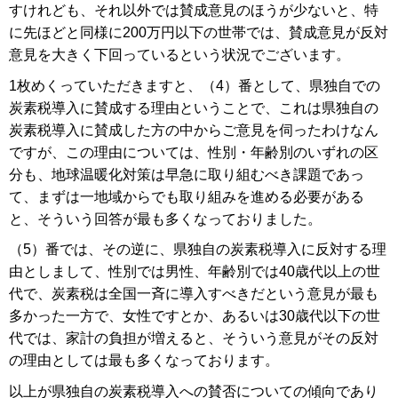
すけれども、それ以外では賛成意見のほうが少ないと、特
に先ほどと同様に200万円以下の世帯では、賛成意見が反対
意見を大きく下回っているという状況でございます。
1枚めくっていただきますと、（4）番として、県独自での
炭素税導入に賛成する理由ということで、これは県独自の
炭素税導入に賛成した方の中からご意見を伺ったわけなん
ですが、この理由については、性別・年齢別のいずれの区
分も、地球温暖化対策は早急に取り組むべき課題であっ
て、まずは一地域からでも取り組みを進める必要がある
と、そういう回答が最も多くなっておりました。
（5）番では、その逆に、県独自の炭素税導入に反対する理
由としまして、性別では男性、年齢別では40歳代以上の世
代で、炭素税は全国一斉に導入すべきだという意見が最も
多かった一方で、女性ですとか、あるいは30歳代以下の世
代では、家計の負担が増えると、そういう意見がその反対
の理由としては最も多くなっております。
以上が県独自の炭素税導入への賛否についての傾向であり