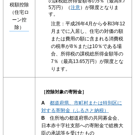
の課税総所得金額等の5％（最高9.7
税額控除
5万円）（
注意
）が限度となりま
（住宅ロ
す。
ーン控
注意
：平成26年4月から令和3年12
除）
月までに入居し、住宅の対価の額
または費用の額に含まれる消費税
の税率が8％または10％である場
合、所得税の課税総所得金額等の
7％（最高13.65万円）が限度とな
ります。
［控除対象の寄附金］
A
都道府県、市町村または特別区に
対する寄附金（ふるさと納税）
B
住所地の都道府県の共同募金会、
日本赤十字社支部への寄附金で総務大
臣の承認等を受けたもの