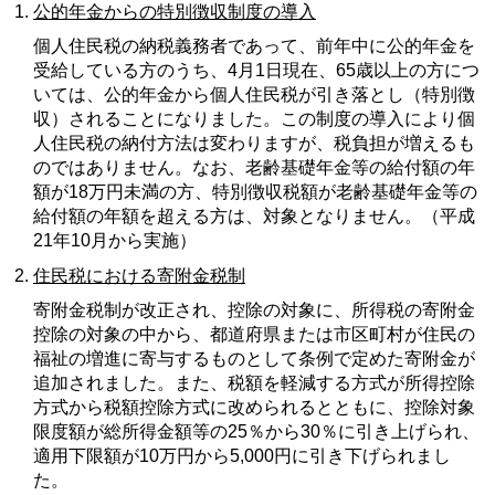
公的年金からの特別徴収制度の導入
個人住民税の納税義務者であって、前年中に公的年金を
受給している方のうち、4月1日現在、65歳以上の方につ
いては、公的年金から個人住民税が引き落とし（特別徴
収）されることになりました。この制度の導入により個
人住民税の納付方法は変わりますが、税負担が増えるも
のではありません。なお、老齢基礎年金等の給付額の年
額が18万円未満の方、特別徴収税額が老齢基礎年金等の
給付額の年額を超える方は、対象となりません。（平成
21年10月から実施）
住民税における寄附金税制
寄附金税制が改正され、控除の対象に、所得税の寄附金
控除の対象の中から、都道府県または市区町村が住民の
福祉の増進に寄与するものとして条例で定めた寄附金が
追加されました。また、税額を軽減する方式が所得控除
方式から税額控除方式に改められるとともに、控除対象
限度額が総所得金額等の25％から30％に引き上げられ、
適用下限額が10万円から5,000円に引き下げられまし
た。