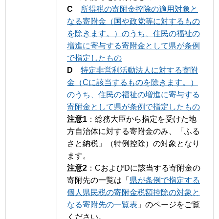
C
所得税の寄附金控除の適用対象と
なる寄附金（国や政党等に対するもの
を除きます。）のうち、住民の福祉の
増進に寄与する寄附金として県が条例
で指定したもの
D
特定非営利活動法人に対する寄附
金（Cに該当するものを除きます。）
のうち、住民の福祉の増進に寄与する
寄附金として県が条例で指定したもの
注意1
：総務大臣から指定を受けた地
方自治体に対する寄附金のみ、「ふる
さと納税」（特例控除）の対象となり
ます。
注意2
：CおよびDに該当する寄附金の
寄附先の一覧は「
県が条例で指定する
個人県民税の寄附金税額控除の対象と
なる寄附先の一覧表
」のページをご覧
ください。