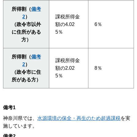
所得割（
備考
2
）
課税所得金
（政令市以外
額の4.02
6％
に住所がある
5％
方）
所得割（
備考
課税所得金
2
）
額の2.02
8％
（政令市に住
5％
所がある方）
備考1
神奈川県では、
水源環境の保全・再生のため超過課税
を実
施しています。
備考2