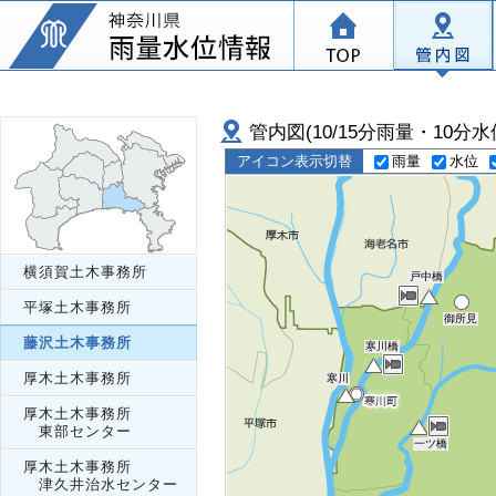
管内図(10/15分雨量・10分水
雨量
水位
アイコン表示切替
横須賀土木事務所
戸中橋
平塚土木事務所
御所見
藤沢土木事務所
寒川橋
厚木土木事務所
寒川
厚木土木事務所
東部センター
一ツ橋
厚木土木事務所
津久井治水センター