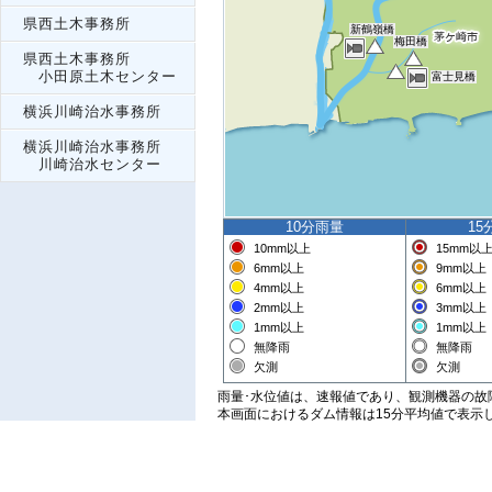
県西土木事務所
新鶴嶺橋
梅田橋
県西土木事務所
小田原土木センター
富士見橋
横浜川崎治水事務所
横浜川崎治水事務所
川崎治水センター
10分雨量
15
10mm
以上
15mm
以
6mm
以上
9mm
以上
4mm
以上
6mm
以上
2mm
以上
3mm
以上
1mm以上
1mm以上
無降雨
無降雨
欠測
欠測
雨量･水位値は、速報値であり、観測機器の故
本画面におけるダム情報は15分平均値で表示