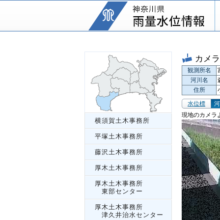
カメラ
観測所名
河川名
住所
水位標
河
現地のカメラ
横須賀土木事務所
平塚土木事務所
藤沢土木事務所
厚木土木事務所
厚木土木事務所
東部センター
厚木土木事務所
津久井治水センター