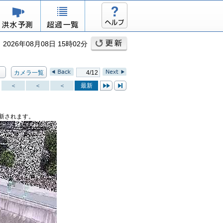
026年08月08日 15時02分
カメラ一覧
4/12
＜
＜
＜
最新
新されます。