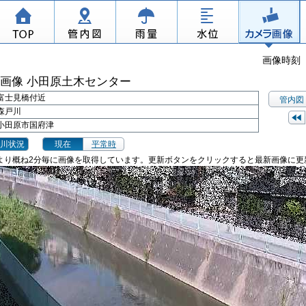
画像時刻 2
画像 小田原土木センター
富士見橋付近
管内図
森戸川
小田原市国府津
川状況
現在
平常時
より概ね2分毎に画像を取得しています。更新ボタンをクリックすると最新画像に更