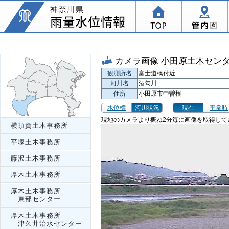
カメラ画像 小田原土木セン
観測所名
富士道橋付近
河川名
酒匂川
住所
小田原市中曽根
水位標
河川状況
現在
平常時
現地のカメラより概ね2分毎に画像を取得して
横須賀土木事務所
平塚土木事務所
藤沢土木事務所
厚木土木事務所
厚木土木事務所
東部センター
厚木土木事務所
津久井治水センター