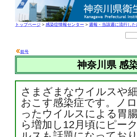
トップページ
>
感染症情報センター
>
週報・当該週に流行した
前号
神奈川県 感
さまざまなウイルスや
おこす感染症です。ノ
ったウイルスによる胃腸
ら増加し12月頃にピー
ルスも話題になってお