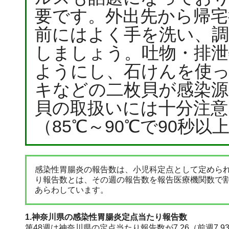
要です。外出先から帰宅
前にはよく手を洗い、調
しましょう。吐物・排泄
ようにし、石けんを使
キなどの二枚貝が感染
貝の取扱いには十分注意
（85℃～90℃で90秒
感染性胃腸炎の報告数は、小児科定点として定めら
り報告数とは、その週の報告数を報告医療機関数で
あらわしています。
1.神奈川県の感染性胃腸炎定点当たり報告数
第48週は神奈川県の定点当たり報告数が7.26（前週7