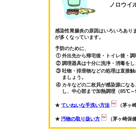
ノロウイ
感染性胃腸炎の原因はいろいろあり
が多くなっています。
予防のために、
①
外出先から帰宅後・トイレ後・調
②
調理器具は十分に洗浄・消毒をし
③
吐物・排泄物などの処理は直接触
ましょう。
④
カキなどの二枚貝が感染源になる
し、中心部まで加熱調理（85℃～
★
ていねいな手洗い方法
（茅ヶ
★
汚物の取り扱い方
（茅ヶ崎保