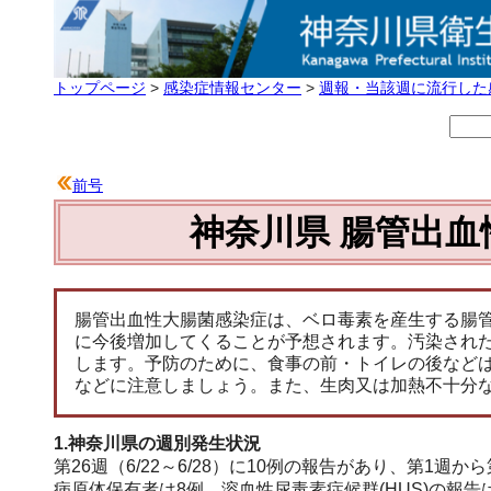
トップページ
>
感染症情報センター
>
週報・当該週に流行した
前号
神奈川県 腸管出血
腸管出血性大腸菌感染症は、ベロ毒素を産生する腸
に今後増加してくることが予想されます。汚染され
します。予防のために、食事の前・トイレの後など
などに注意しましょう。また、生肉又は加熱不十分
1.神奈川県の週別発生状況
第26週（6/22～6/28）に10例の報告があり、第1
病原体保有者は8例、溶血性尿毒素症候群(HUS)の報告