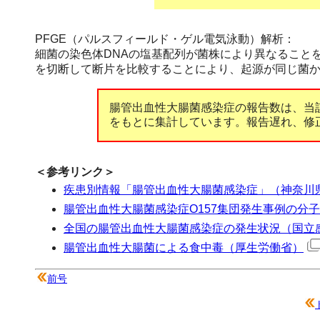
PFGE（パルスフィールド・ゲル電気泳動）解析：
細菌の染色体DNAの塩基配列が菌株により異なること
を切断して断片を比較することにより、起源が同じ菌
腸管出血性大腸菌感染症の報告数は、当
をもとに集計しています。報告遅れ、修
＜参考リンク＞
疾患別情報「腸管出血性大腸菌感染症」（神奈川
腸管出血性大腸菌感染症O157集団発生事例の分
全国の腸管出血性大腸菌感染症の発生状況（国立
腸管出血性大腸菌による食中毒（厚生労働省）
前号