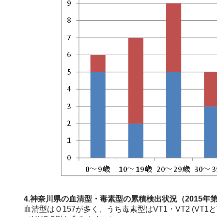
4.神奈川県の血清型・毒素型の累積検出状況（2015年第
血清型はＯ157が多く、うち毒素型はVT1・VT2 (VT