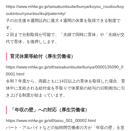
https://www.mhlw.go.jp/seisakunitsuite/bunya/koyou_roudou/koy
oukintou/ryouritsu/ikuji/paternity/
子の出生後８週間以内に最大４週間の休業を取得できる制度で
す。
２回まで分割取得が可能で、「夫婦で同時に育休」や「夫婦が交
代で育休」を後押しします。
育児休業等給付（厚生労働省）
https://www.mhlw.go.jp/stf/seisakunitsuite/bunya/0000135090_0
0001.html
令和７年度から、両親ともに14日以上の育休を取得した場合、育
休中に支給される給付金を手取りで休業前の給与の10割相当に引
き上げる制度が始まっています。
「年収の壁」への対応（厚生労働省）
https://www.mhlw.go.jp/stf/taiou_001_00002.html
パート・アルバイトなどの短時間労働者の方が「年収の壁」を意