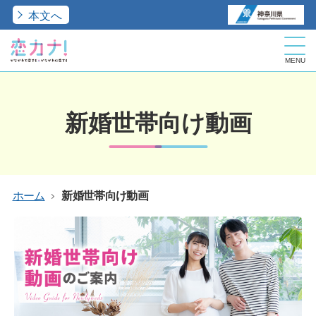
本文へ
MENU
こ
こ
か
ら
新婚世帯向け動画
本
文
で
す。
ホーム
新婚世帯向け動画