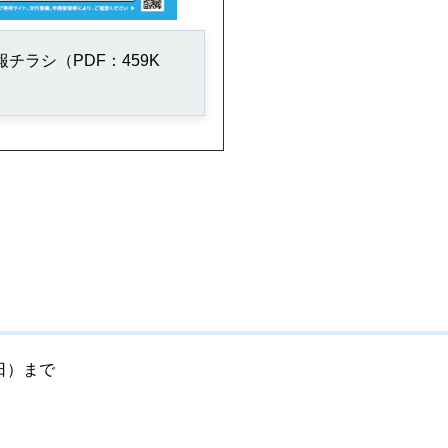
報チラシ（PDF：459K
）
日）まで