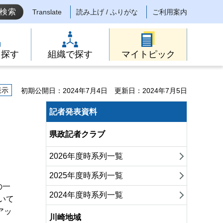
Translate
読み上げ / ふりがな
ご利用案内
ら探す
組織で探す
マイトピック
表示
初期公開日：2024年7月4日
更新日：2024年7月5日
記者発表資料
県政記者クラブ
2026年度時系列一覧
2025年度時系列一覧
の一
2024年度時系列一覧
いて
アッ
川崎地域