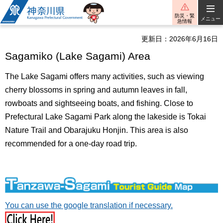
神奈川県
防災・緊
メニュー
急情報
更新日：2026年6月16日
Sagamiko (Lake Sagami) Area
The Lake Sagami offers many activities, such as viewing
cherry blossoms in spring and autumn leaves in fall,
rowboats and sightseeing boats, and fishing. Close to
Prefectural Lake Sagami Park along the lakeside is Tokai
Nature Trail and Obarajuku Honjin. This area is also
recommended for a one-day road trip.
You can use the google translation if necessary.