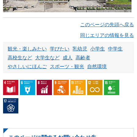
このページの先頭へ戻る
同じエリアの情報を見る
観光・楽しみたい
学びたい
乳幼児
小学生
中学生
高校生など
大学生など
成人
高齢者
やさしいにほんご
スポーツ・観光
自然環境