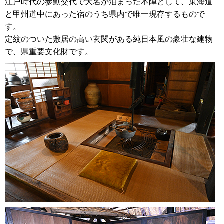
江戸時代の参勤交代で大名が泊まった本陣として、東海道
と甲州道中にあった宿のうち県内で唯一現存するもので
す。
定紋のついた敷居の高い玄関がある純日本風の豪壮な建物
で、県重要文化財です。