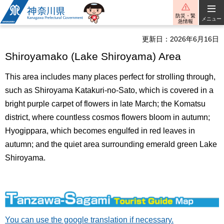
神奈川県
防災・緊
メニュー
急情報
更新日：2026年6月16日
Shiroyamako (Lake Shiroyama) Area
This area includes many places perfect for strolling through,
such as Shiroyama Katakuri-no-Sato, which is covered in a
bright purple carpet of flowers in late March; the Komatsu
district, where countless cosmos flowers bloom in autumn;
Hyogippara, which becomes engulfed in red leaves in
autumn; and the quiet area surrounding emerald green Lake
Shiroyama.
You can use the google translation if necessary.