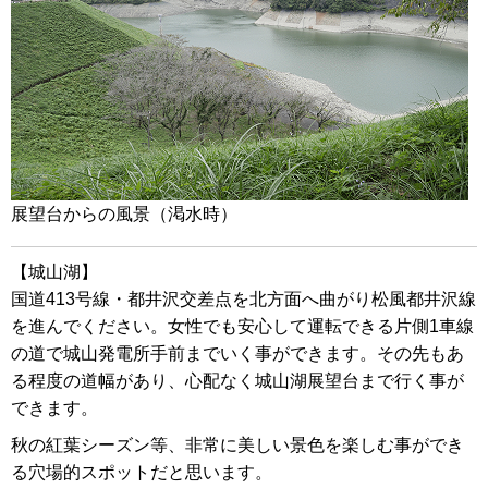
展望台からの風景（渇水時）
【城山湖】
国道413号線・都井沢交差点を北方面へ曲がり松風都井沢線
を進んでください。女性でも安心して運転できる片側1車線
の道で城山発電所手前までいく事ができます。その先もあ
る程度の道幅があり、心配なく城山湖展望台まで行く事が
できます。
秋の紅葉シーズン等、非常に美しい景色を楽しむ事ができ
る穴場的スポットだと思います。