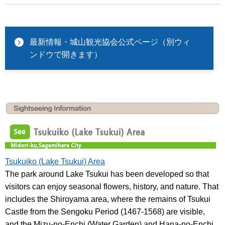
最新情報・城山観光協会公式ページ（別ウィ
ンドウで開きます）
Tsukuiko (Lake Tsukui) Area
The park around Lake Tsukui has been developed so that
visitors can enjoy seasonal flowers, history, and nature. That
includes the Shiroyama area, where the remains of Tsukui
Castle from the Sengoku Period (1467-1568) are visible,
and the Mizu-no-Enchi (Water Garden) and Hana-no-Enchi