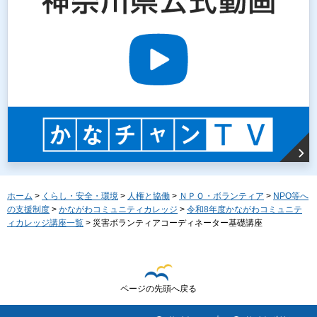
ホーム
>
くらし・安全・環境
>
人権と協働
>
ＮＰＯ・ボランティア
>
NPO等へ
の支援制度
>
かながわコミュニティカレッジ
>
令和8年度かながわコミュニテ
ィカレッジ講座一覧
> 災害ボランティアコーディネーター基礎講座
ページの先頭へ戻る