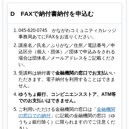
D
FAX
で納付書納付を申込む
045-620-0745
かながわ
コミュニティカレッジ
事務局あてにFAXをお送りください。
講座名／⽒名／ふりがな／住所／電話番号／申
込区分（個人・団体）／団体で申込みをされる
場合は団体名／メールアドレスをご記載くださ
い。
受講料は納付書で
金融機関の窓口でお支払い
い
ただきます。電子納付を利用することはできま
せん。
ゆうちょ銀行、コンビニエンスストア、ATM等
でのお支払いはできません。
ご利用いただける金融機関の窓口は「
金融機関
の窓口での納付
」に記載の金融機関の窓口（ゆ
うちょ銀行除く）に限られますのでご注意くだ
さい。