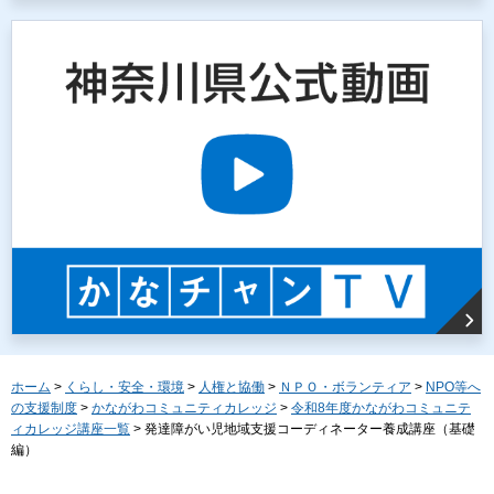
ホーム
>
くらし・安全・環境
>
人権と協働
>
ＮＰＯ・ボランティア
>
NPO等へ
の支援制度
>
かながわコミュニティカレッジ
>
令和8年度かながわコミュニテ
ィカレッジ講座一覧
> 発達障がい児地域支援コーディネーター養成講座（基礎
編）