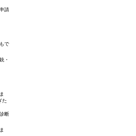
申請
もで
銃・
ま
ぎた
診断
ま