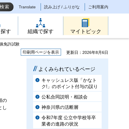
Translate
読み上げ / ふりがな
ご利用案内
ら探す
組織で探す
マイトピック
狩猟免許試験
印刷用ページを表示
更新日：2026年8月6日
よくみられているページ
キャッシュレス版「かなト
ク!」のポイント付与の誤り
公私合同説明・相談会
類の
神奈川県の活断層
とし
令和7年度 公立中学校等卒
業者の進路の状況