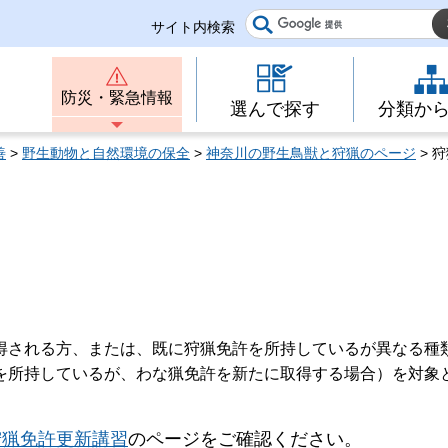
サイト内検索
防災・緊急情報
選んで探す
分類か
善
>
野生動物と自然環境の保全
>
神奈川の野生鳥獣と狩猟のページ
> 
得される方、または、既に狩猟免許を所持しているが異なる種
を所持しているが、わな猟免許を新たに取得する場合）を対象
狩猟免許更新講習
のページをご確認ください。