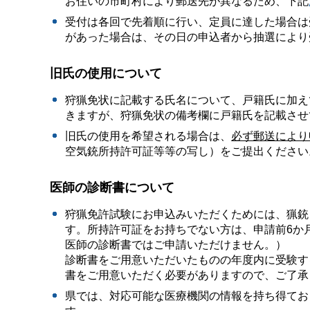
お住いの市町村により郵送先が異なるため、下記
受付は各回で先着順に行い、定員に達した場合は
があった場合は、その日の申込者から抽選により
旧氏の使用について
狩猟免状に記載する氏名について、戸籍氏に加え
きますが、狩猟免状の備考欄に戸籍氏を記載させ
旧氏の使用を希望される場合は、
必ず郵送により
空気銃所持許可証等等の写し）をご提出ください
医師の診断書について
狩猟免許試験にお申込みいただくためには、猟銃
す。所持許可証をお持ちでない方は、申請前6か
医師の診断書ではご申請いただけません。）
診断書をご用意いただいたものの年度内に受験す
書をご用意いただく必要がありますので、ご了承
県では、対応可能な医療機関の情報を持ち得てお