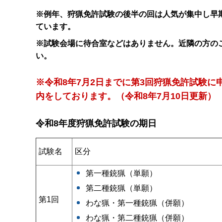
※例年、狩猟免許試験の後半の回は人気が集中し早
ています。
※試験会場に待合室などはありません。近隣の方の
い。
※
令和8年7月2日までに
第3回狩猟免許試験に
内をしております。（令和8年7月10日更新）
令和8年度狩猟免許試験の期日
区分
試験名
第一種銃猟（単願）
第二種銃猟（単願）
第1回
わな猟・第一種銃猟（併願）
わな猟・第二種銃猟（併願）