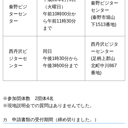
秦野ビジター
秦野ビジ
（火曜日）
センター
ターセン
午前10時00分か
(秦野市堀山
ター
ら午前11時30分
下1513番地)
まで
西丹沢ビジタ
西丹沢ビ
同日
ーセンター
ジターセ
午後1時30分から
(足柄上郡山
ンター
午後3時00分まで
北町中川867
番地)
※参加団体数 2団体4名
※現地説明会での質問はありませんでした。
カ 申請書類の受付期間（締め切りました。）