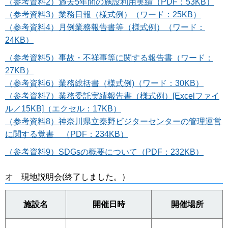
（参考資料2）過去5年間の施設利用実績（PDF：53KB）
（参考資料3）業務日報（様式例）（ワード：25KB）
（参考資料4）月例業務報告書等（様式例）（ワード：
24KB）
（参考資料5）事故・不祥事等に関する報告書（ワード：
27KB）
（参考資料6）業務総括書（様式例)（ワード：30KB）
（参考資料7）業務委託実績報告書（様式例）[Excelファイ
ル／15KB]（エクセル：17KB）
（参考資料8）神奈川県立秦野ビジターセンターの管理運営
に関する覚書 （PDF：234KB）
（参考資料9）SDGsの概要について（PDF：232KB）
オ 現地説明会(終了しました。）
施設名
開催日時
開催場所