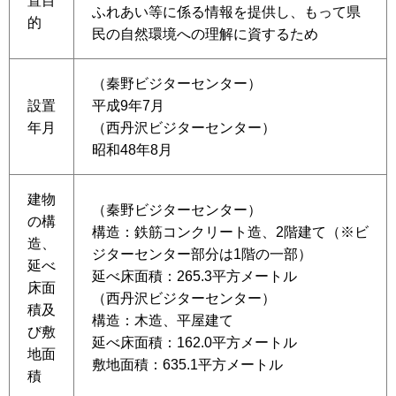
置目
ふれあい等に係る情報を提供し、もって県
的
民の自然環境への理解に資するため
（秦野ビジターセンター）
設置
平成9年7月
年月
（西丹沢ビジターセンター）
昭和48年8月
建物
（秦野ビジターセンター）
の構
構造：鉄筋コンクリート造、2階建て（※ビ
造、
ジターセンター部分は1階の一部）
延べ
延べ床面積：265.3平方メートル
床面
（西丹沢ビジターセンター）
積及
構造：木造、平屋建て
び敷
延べ床面積：162.0平方メートル
地面
敷地面積：635.1平方メートル
積