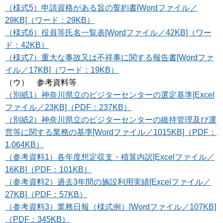
（様式5）申請資格がある旨の誓約書[Wordファイル／
29KB]（ワード：29KB）
（様式6）役員等氏名一覧表[Wordファイル／42KB]（ワー
ド：42KB）
（様式7）重大な事故又は不祥事に関する報告書[Wordファ
イル／17KB]（ワード：19KB）
（ウ） 参考資料等
（別紙1）神奈川県立のビジターセンターの選定基準[Excel
ファイル／23KB]（PDF：237KB）
（別紙2）神奈川県立のビジターセンターの維持管理及び運
営等に関する業務の基準[Wordファイル／1015KB]（PDF：
1,064KB）
（参考資料1）各年度想定収支・積算内訳[Excelファイル／
16KB]（PDF：101KB）
（参考資料2）過去3年間の施設利用実績[Excelファイル／
27KB]（PDF：57KB）
（参考資料3）業務日報（様式例）[Wordファイル／107KB]
（PDF：345KB）