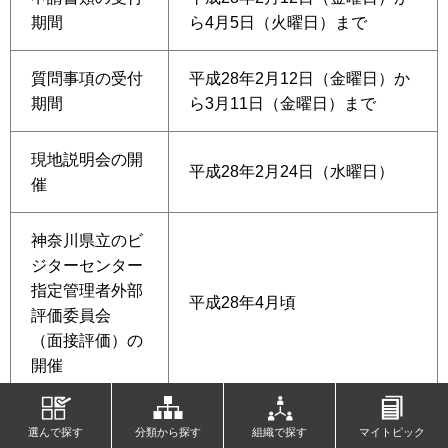
期間
ら4月5日（火曜日）まで
質問事項の受付
平成28年2月12日（金曜日）か
期間
ら3月11日（金曜日）まで
現地説明会の開
平成28年2月24日（水曜日）
催
神奈川県立のビ
ジターセンター
指定管理者外部
平成28年4月頃
評価委員会
（面接評価）の
開催
行政改革推進本
平成28年5月頃
選んで探す
分類から探す
組織で探す
マイトピック
部の開催