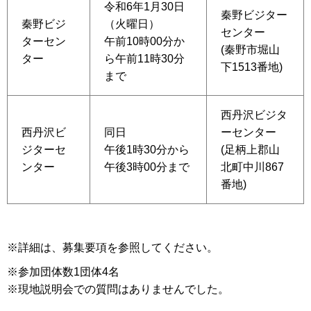
令和6年1月30日
秦野ビジター
秦野ビジ
（火曜日）
センター
ターセン
午前10時00分か
(秦野市堀山
ター
ら午前11時30分
下1513番地)
まで
西丹沢ビジタ
西丹沢ビ
同日
ーセンター
ジターセ
午後1時30分から
(足柄上郡山
ンター
午後3時00分まで
北町中川867
番地)
※詳細は、募集要項を参照してください。
※参加団体数1団体4名
※現地説明会での質問はありませんでした。