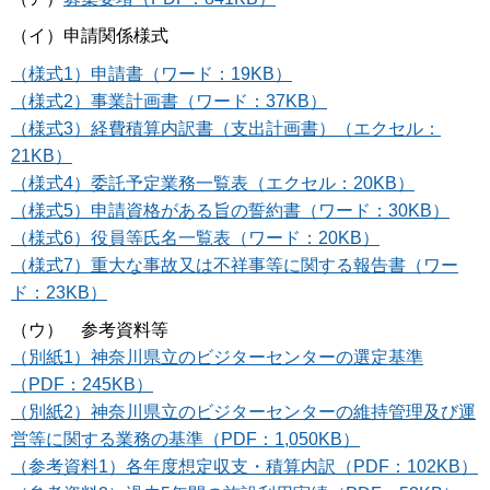
（イ）申請関係様式
（様式1）申請書（ワード：19KB）
（様式2）事業計画書（ワード：37KB）
（
様式3）経費積算内訳書（支出計画書）（エクセル：
21KB）
（様式4）委託予定業務一覧表（エクセル：20KB）
（様式5）申請資格がある旨の誓約書（ワード：30KB）
（様式6）役員等氏名一覧表（ワード：20KB）
（様式7）重大な事故又は不祥事等に関する報告書（ワー
ド：23KB）
（ウ） 参考資料等
（別紙1）神奈川県立のビジターセンターの選定基準
（PDF：245KB）
（別紙2）神奈川県立のビジターセンターの維持管理及び運
営等に関する業務の基準（PDF：1,050KB）
（参考資料1）各年度想定収支・積算内訳（PDF：102KB）