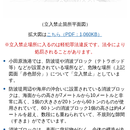
（立入禁止箇所平面図）
拡大図は
こちら（PDF：1,060KB）
※立入禁止場所に入るのは軽犯罪法違反です。法令により
処罰されることがあります。
小田原漁港では、防波堤や消波ブロック（テトラポッド
等）などが設置されている場所など、危険な場所（上記
図面「赤色部分」）について「立入禁止」としていま
す。
防波堤周辺や海岸の沖合いに設置されている消波ブロッ
クは、海面からの高さが7メートルから10メートルと非
常に高く、1個の大きさが20トンから60トンのものが使
用されていて、60トンの消波ブロック1個の高さは約4メ
ートルを超え、数段にも重ねられていて、不規則な隙間
（すきま）ができています。
消波ブロックは、表面に突起物がなく、全体の構造が丸