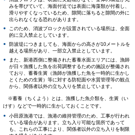
みを帯びていて、海面付近では表面に海藻類が付着し、
滑りやすくなっているため、隙間に落ちると隙間の外に
出られなくなる恐れがあります。
このため、消波ブロックが設置されている場所は、全面
的に立入禁止としています。
防波堤につきましても、海面からの高さが10メートルを
越える場所があり、一部立入禁止としています。
また、新港西側に整備された蓄養水面エリアには、漁師
が日々漁獲した魚を出荷調整するための施設が整備され
ており、蓄養生簀（漁師が漁獲した魚を一時的に生かし
とくための生簀）等に対する防犯面や水質管理等の観点
から、関係者以外の立ち入りを禁止しています。
※蓄養（ちくよう）とは、漁獲した魚介類を、生簀（い
けす）などで一時的に生かしておくことです。
小田原漁港では、漁港の維持管理のため、工事が行われ
ている場合があります。立ち入り可能な箇所であって
も、これらの工事により、関係者以外の立ち入りを制限