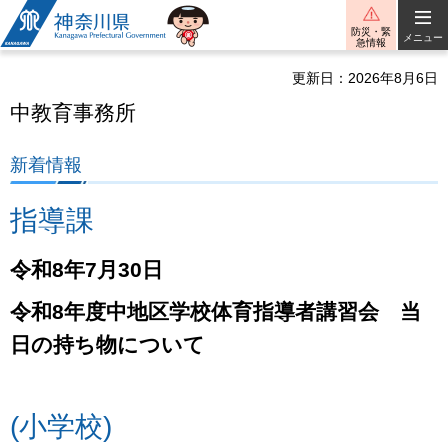
神奈川県
防災・緊
メニュー
急情報
更新日：2026年8月6日
中教育事務所
新着情報
指導課
令和8年7月30日
令和8年度中地区学校体育指導者講習会 当
日の持ち物について
(
小学校)