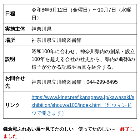
令和8年6月12日（金曜日）〜10月7日（水曜
日程
日）
実施主体
神奈川県
場所
神奈川県立川崎図書館
昭和100年に合わせ、神奈川県内の創業・設立
説明
100年を超える会社の社史から、県内の昭和の
様子が分かる記載や写真を紹介する。
お問合せ
神奈川県立川崎図書館：044-299-8495
先
https://www.klnet.pref.kanagawa.jp/kawasaki/e
リンク
xhibition/shouwa100/index.html（別ウィンド
ウで開きます）
鎌倉彫ふれあい展〜⾒てたのしい 使ってたのしい～
終了し
ました