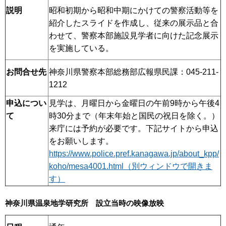
説明
昭和初期から昭和中期にかけての警察活動等を
紹介したスライドを作成し、従来の展示品と合
わせて、警察本部施設見学者に向けた記念展示
を実施している。
お問合せ先
神奈川県警察本部総務部広報県民課：045-211-
1212
申込につい
見学は、月曜日から金曜日の午前9時から午後4
て
時30分まで（年末年始と国民の祝日を除く。）
来庁には予約が必要です。下記サイトから申込
をお願いします。
https://www.police.pref.kanagawa.jp/about_kpp/
koho/mesa4001.html（別ウィンドウで開きま
す）
神奈川県温泉地学研究所 設立当時の映像放映