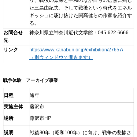
り、戦後の繁栄と平和のなか自らの虚無に殉じ
た三島由紀夫、そして戦後という時代をエネル
ギッシュに駆け抜けた開高健らの作家を紹介す
る。
お問合せ
神奈川県立神奈川近代文学館：045-622-6666
先
リンク
https://www.kanabun.or.jp/exhibition/27657/
（別ウィンドウで開きます）
戦争体験 アーカイブ事業
日程
通年
実施主体
藤沢市
場所
藤沢市HP
説明
戦後80年（昭和100年）に向け、戦争の悲惨さ