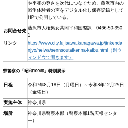
や平和の尊さを次代につなぐため、藤沢市内の
戦争体験者の声をデジタル化し保存記録として
HPで公開している。
藤沢市人権男女共同平和国際課：0466-50-350
お問合せ先
1
リンク
https://www.city.fujisawa.kanagawa.jp/jinkenda
njyo/heiwa/sennsoutaikenna-kaibu.html（別ウ
ィンドウで開きます）
県警察の「昭和100年」特別展示
日程
令和7年8月18日（月曜日）～令和8年12月25日
（金曜日）
実施主体
神奈川県
場所
神奈川県警察本部（警察本部1階広報センタ
ー）