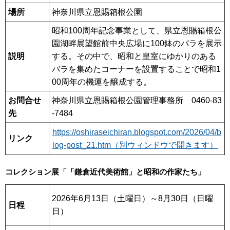
場所
神奈川県立恩賜箱根公園
昭和100周年記念事業として、県立恩賜箱根公
園湖畔展望館前中央広場に100鉢のバラを展示
説明
する。その中で、昭和と皇室にゆかりのある
バラを集めたコーナーを設置することで昭和1
00周年の機運を醸成する。
お問合せ
神奈川県立恩賜箱根公園管理事務所 0460-83
先
-7484
https://oshiraseichiran.blogspot.com/2026/04/b
リンク
log-post_21.htm（別ウィンドウで開きます）
コレクション展「「鎌倉近代美術館」と昭和の作家たち」
2026年6月13日（土曜日）～8月30日（日曜
日程
日）