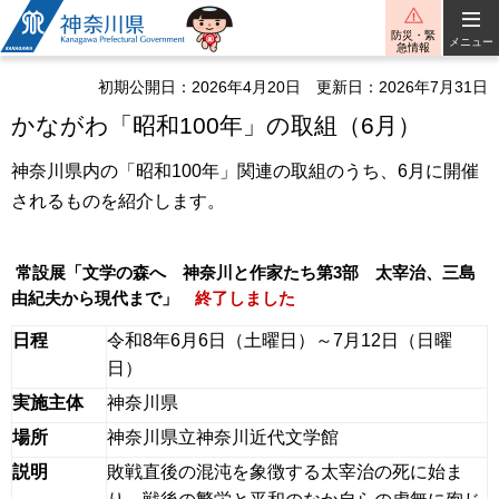
神奈川県
防災・緊
メニュー
急情報
初期公開日：2026年4月20日
更新日：2026年7月31日
かながわ「昭和100年」の取組（6月）
神奈川県内の「昭和100年」関連の取組のうち、6月に開催
されるものを紹介します。
常設展「文学の森へ 神奈川と作家たち第3部 太宰治、三島
由紀夫から現代まで」
終了しました
日程
令和8年6月6日（土曜日）～7月12日（日曜
日）
実施主体
神奈川県
場所
神奈川県立神奈川近代文学館
説明
敗戦直後の混沌を象徴する太宰治の死に始ま