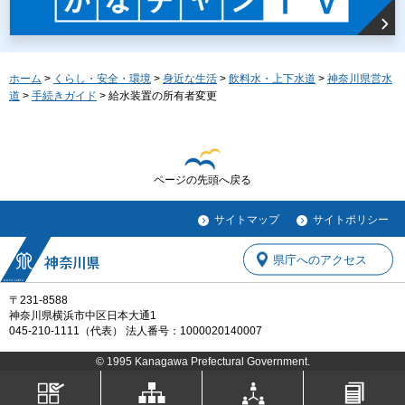
ホーム
>
くらし・安全・環境
>
身近な生活
>
飲料水・上下水道
>
神奈川県営水
道
>
手続きガイド
> 給水装置の所有者変更
ページの先頭へ戻る
サイトマップ
サイトポリシー
県庁へのアクセス
〒231-8588
神奈川県横浜市中区日本大通1
045-210-1111（代表） 法人番号：1000020140007
© 1995 Kanagawa Prefectural Government.