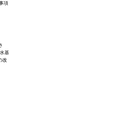
事項
さ
排水基
の改