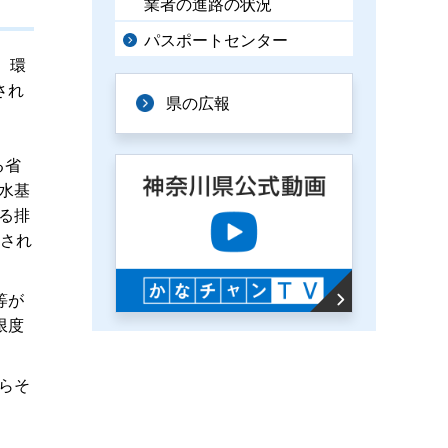
業者の進路の状況
パスポートセンター
、環
され
県の広報
」
る省
水基
る排
布され
等が
限度
らそ