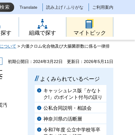
Translate
読み上げ / ふりがな
ご利用案内
ら探す
組織で探す
マイトピック
について
> 六価クロム化合物及び大腸菌群数に係る一律排
示
初期公開日：2024年3月22日
更新日：2026年5月11日
基
よくみられているページ
キャッシュレス版「かなト
ク!」のポイント付与の誤り
質汚
公私合同説明・相談会
神奈川県の活断層
令和7年度 公立中学校等卒