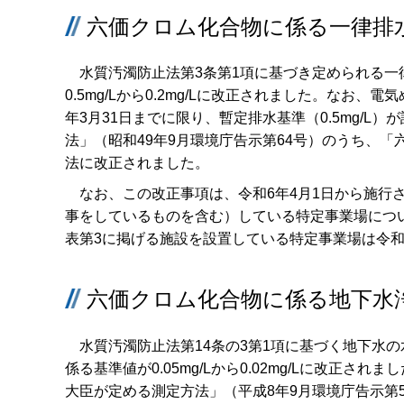
六価クロム化合物に係る一律排
水質汚濁防止法第3条第1項に基づき定められる一
0.5mg/Lから0.2mg/Lに改正されました。な
年3月31日までに限り、暫定排水基準（0.5mg/
法」（昭和49年9月環境庁告示第64号）のうち、「六
法に改正されました。
なお、この改正事項は、令和6年4月1日から施行さ
事をしているものを含む）している特定事業場につい
表第3に掲げる施設を設置している特定事業場は令和
六価クロム化合物に係る地下水
水質汚濁防止法第14条の3第1項に基づく地下水
係る基準値が0.05mg/Lから0.02mg/Lに改正
大臣が定める測定方法」（平成8年9月環境庁告示第