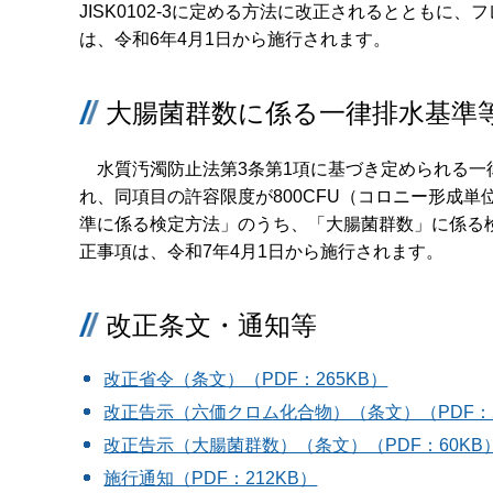
JISK0102-3に定める方法に改正されるととも
は、令和6年4月1日から施行されます。
大腸菌群数に係る一律排水基準
水質汚濁防止法第3条第1項に基づき定められる一
れ、同項目の許容限度が800CFU（コロニー形成単
準に係る検定方法」のうち、「大腸菌群数」に係る
正事項は、令和7年4月1日から施行されます。
改正条文・通知等
改正省令（条文）（PDF：265KB）
改正告示（六価クロム化合物）（条文）（PDF：2
改正告示（大腸菌群数）（条文）（PDF：60KB
施行通知（PDF：212KB）