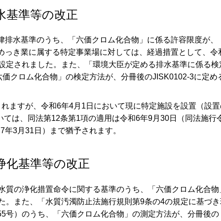
水基準等の改正
律排水基準のうち、「六価クロム化合物」に係る許容限度が、
お、電気めっき業に属する特定事業場に対しては、経過措置として、令
L）が設定されました。また、「環境大臣が定める排水基準に係る検
価クロム化合物」の検定方法が、分冊後のJISK0102-3に定め
れますが、令和6年4月1日において現に特定施設を設置（設置
ては、同法第12条第1項の適用は令和6年9月30日（同法施行
7年3月31日）まで猶予されます。
浄化基準等の改正
の水質の浄化措置命令に関する基準のうち、「六価クロム化合物
されました。また、「水質汚濁防止法施行規則第9条の4の規定に基づ
55号）のうち、「六価クロム化合物」の測定方法が、分冊後の