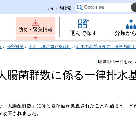
サイト内検索
防災・緊急情報
選んで探す
分類か
善
>
公害対策
>
水と土壌に関する取組
>
近年の水質汚濁防止法等の改正
印刷用ページを表
大腸菌群数に係る一律排水
び「大腸菌群数」に係る基準値が見直されたことを踏まえ、水
が改正されました。