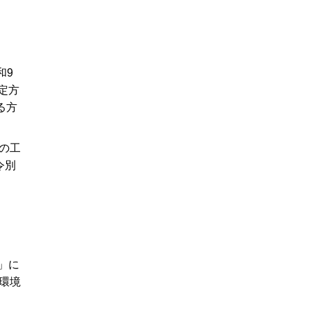
和9
定方
る方
の工
令別
」に
き環境