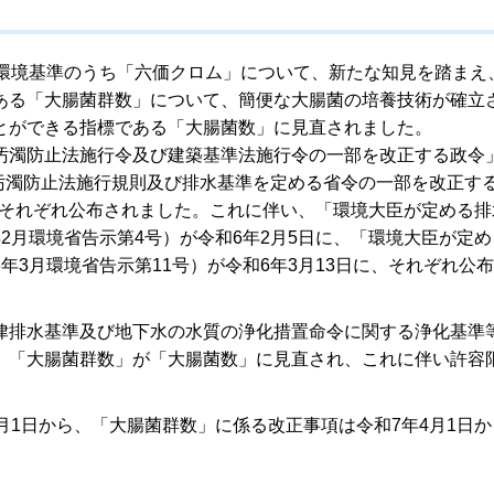
環境基準のうち「六価クロム」について、新たな知見を踏まえ
ある「大腸菌群数」について、簡便な大腸菌の培養技術が確立
とができる指標である「大腸菌数」に見直されました。
濁防止法施行令及び建築基準法施行令の一部を改正する政令
質汚濁防止法施行規則及び排水基準を定める省令の一部を改正す
日にそれぞれ公布されました。これに伴い、「環境大臣が定める排
2月環境省告示第4号）が令和6年2月5日に、「環境大臣が定め
3月環境省告示第11号）が令和6年3月13日に、それぞれ公
排水基準及び地下水の水質の浄化措置命令に関する浄化基準
、「大腸菌群数」が「大腸菌数」に見直され、これに伴い許容
1日から、「大腸菌群数」に係る改正事項は令和7年4月1日か