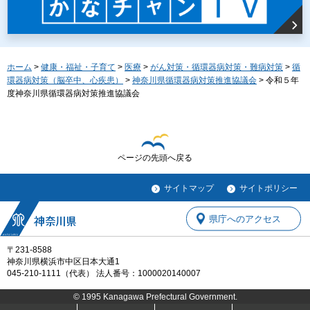
ホーム
>
健康・福祉・子育て
>
医療
>
がん対策・循環器病対策・難病対策
>
循
環器病対策（脳卒中、心疾患）
>
神奈川県循環器病対策推進協議会
> 令和５年
度神奈川県循環器病対策推進協議会
ページの先頭へ戻る
サイトマップ
サイトポリシー
県庁へのアクセス
〒231-8588
神奈川県横浜市中区日本大通1
045-210-1111（代表） 法人番号：1000020140007
© 1995 Kanagawa Prefectural Government.