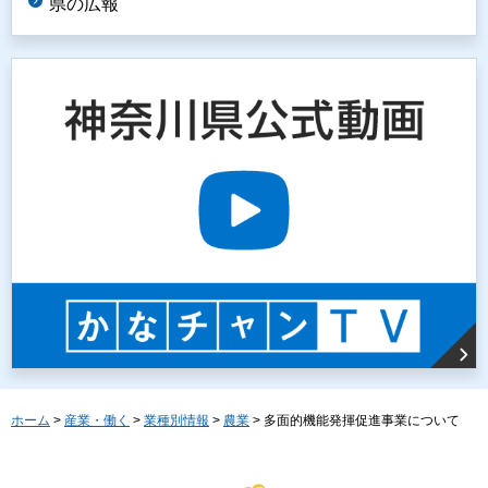
県の広報
ホーム
>
産業・働く
>
業種別情報
>
農業
> 多面的機能発揮促進事業について