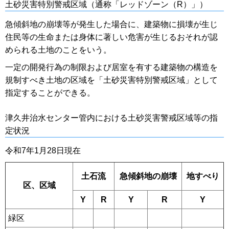
土砂災害特別警戒区域（通称「レッドゾーン（R）」）
急傾斜地の崩壊等が発生した場合に、建築物に損壊が生じ
住民等の生命または身体に著しい危害が生じるおそれが認
められる土地のことをいう。
一定の開発行為の制限および居室を有する建築物の構造を
規制すべき土地の区域を「土砂災害特別警戒区域」として
指定することができる。
津久井治水センター管内における土砂災害警戒区域等の指
定状況
令和7年1月28日現在
土石流
急傾斜地の崩壊
地すべり
区、区域
Y
R
Y
R
Y
緑区