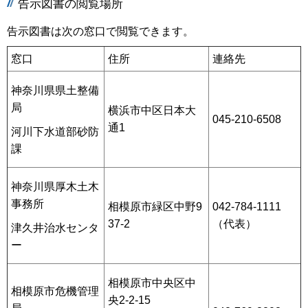
告示図書の閲覧場所
告示図書は次の窓口で閲覧できます。
窓口
住所
連絡先
神奈川県県土整備
局
横浜市中区日本大
045-210-6508
通1
河川下水道部砂防
課
神奈川県厚木土木
事務所
相模原市緑区中野9
042-784-1111
37-2
（代表）
津久井治水センタ
ー
相模原市中央区中
相模原市危機管理
央2-2-15