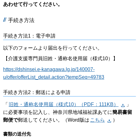
あわせて行ってください。
手続き方法
手続き方法1：電子申請
以下のフォームより届出を行ってください。
【介護支援専門員旧姓・通称名使用届（様式10）】
https://dshinsei.e-kanagawa.lg.jp/140007-
u/offer/offerList_detail.action?tempSeq=49783
手続き方法2：郵送による申請
「
旧姓・通称名使用届（様式10）（PDF：111KB）
」
に必要事項を記入し、神奈川県地域福祉課あてに
簡易書留
郵便で
郵送してください。（Word版は
こちら
）
書類の送付先