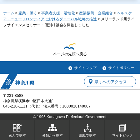
ホーム
>
産業・働く
>
事業者支援・活性化
>
産業振興・企業組合
>
ヘルスケ
ア・ニューフロンティアにおけるグローバル戦略の推進
> メリーランド州ライ
フサイエンスセミナー・個別相談会を開催しました
ページの先頭へ戻る
サイトマップ
サイトポリシー
県庁へのアクセス
〒231-8588
神奈川県横浜市中区日本大通1
045-210-1111（代表） 法人番号：1000020140007
© 1995 Kanagawa Prefectural Government.
選んで探す
分類から探す
組織で探す
マイトピック