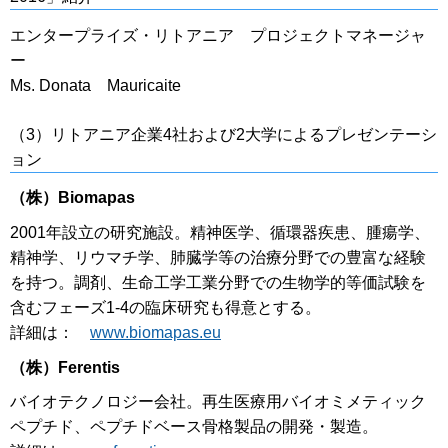
エンタープライズ・リトアニア プロジェクトマネージャ
ー
Ms. Donata Mauricaite
（3）リトアニア企業4社および2大学によるプレゼンテーシ
ョン
（株）Biomapas
2001年設立の研究施設。精神医学、循環器疾患、腫瘍学、
精神学、リウマチ学、肺臓学等の治療分野での豊富な経験
を持つ。調剤、生命工学工業分野での生物学的等価試験を
含むフェーズ1-4の臨床研究も得意とする。
詳細は：
www.biomapas.eu
（株）
Ferentis
バイオテクノロジー会社。再生医療用バイオミメティック
ペプチド、ペプチドベース骨格製品の開発・製造。