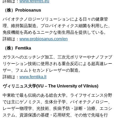
詳細は：
www.ferentis.eu
（株）
Probiosanus
バイオテクノロジーソリューションによる日々の健康管
理、維持製品製造。プロバイオティクス細菌を利用した、
免疫機能を高めるユニークな衛生用品を提供している。
詳細は：
www.probiosanus.com/en
（株）
Femtika
ガラスへのエッチング加工、三次元ポリマーやナノファブ
リケーション技術に使用される重合反応による超高速レー
ザー、フェムトセカンドレーザーの製造。
詳細は：
www.femtika.lt
ヴィリニュス大学
(VU – The University of Vilnius)
中東欧で最も伝統のある総合大学。ライフサイエンス分野
では主にゲノミクス、生体分子学、バイオテクノロジー、
レーザー物理学、光技術、疾病予防・診断・治療、エコシ
ステム、資源保護の基礎・応用研究、その他で先端を行