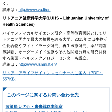
く。
詳細は：
http://www.vu.lt/en
リトアニア健康科学大学
(LUHS – Lithuanian University of
Health Sciences)
バイオメディカルサイエンス研究・高等教育機関としてリ
トアニア国内で最大の規模を誇る大学。2013年には生物活
性化合物やフィトドラッグ研究、再生医療研究、薬品前臨
床試験、オーダーメイド医療やその他関連分野を研究開発
する製薬・ヘルステクノロジーセンターも設立。
詳細は：
http://www.lsmni.lt.en/
リトアニアライフサイエンスセミナーのご案内（PDF：
557KB）
このページに関するお問い合わせ先
政策局 いのち・未来戦略本部室