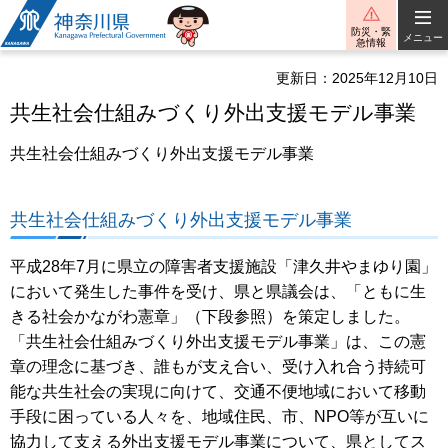
神奈川県
防災・緊
メニュー
急情報
更新日：2025年12月10日
共生社会仕組みづくり外出支援モデル事業
共生社会仕組みづくり外出支援モデル事業
共生社会仕組みづくり外出支援モデル事業
平成28年7月に県立の障害者支援施設「津久井やまゆり園」
において発生した事件を受け、県と県議会は、「ともに生
きる社会かながわ憲章」（下段参照）を策定しました。
「共生社会仕組みづくり外出支援モデル事業」は、この憲
章の理念に基づき、誰もが支え合い、受け入れ合う持続可
能な共生社会の実現に向けて、交通不便地域において移動
手段に困っている人々を、地域住民、市、NPO等が互いに
協力して支える外出支援モデル事業について、県としてス