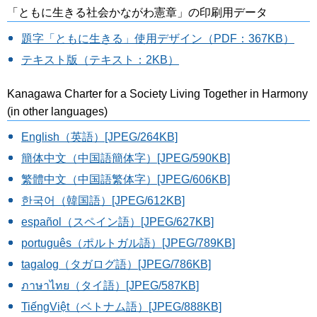
「ともに生きる社会かながわ憲章」の印刷用データ
題字「ともに生きる」使用デザイン（PDF：367KB）
テキスト版（テキスト：2KB）
Kanagawa Charter for a Society Living Together in Harmony
(in other languages)
English（英語）[JPEG/264KB]
簡体中文（中国語簡体字）[JPEG/590KB]
繁體中文（中国語繁体字）[JPEG/606KB]
한국어（韓国語）[JPEG/612KB]
español（スペイン語）[JPEG/627KB]
português（ポルトガル語）[JPEG/789KB]
tagalog（タガログ語）[JPEG/786KB]
ภาษาไทย（タイ語）[JPEG/587KB]
TiếngViệt（ベトナム語）[JPEG/888KB]