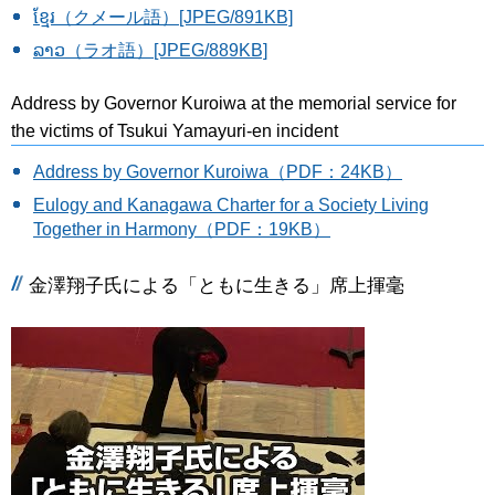
ខ្មែរ（クメール語）[JPEG/891KB]
ລາວ（ラオ語）[JPEG/889KB]
Address by Governor Kuroiwa at the memorial service for
the victims of Tsukui Yamayuri-en incident
Address by Governor Kuroiwa（PDF：24KB）
Eulogy and Kanagawa Charter for a Society Living
Together in Harmony（PDF：19KB）
金澤翔子氏による「ともに生きる」席上揮毫