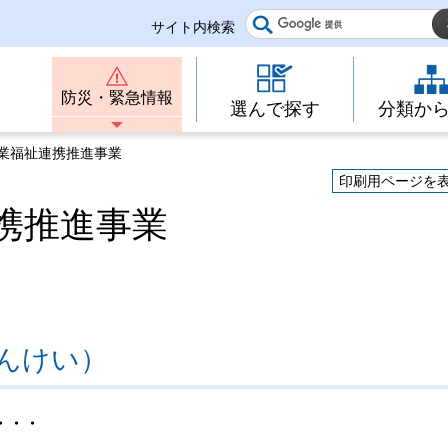
サイト内検索
防災・緊急情報
選んで探す
分類か
産業福祉連携推進事業
印刷用ページを
携推進事業
んけい）
・・・