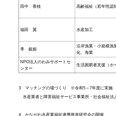
田中 香枝
高齢福祉（若年性認
福田 翼
水産加工
沿岸漁業・小規模漁
李 銀姫
化、海業
NPO法人のわみサポートセ
生活困窮者支援（ホ
ンター
3 マッチングの場づくり ※令和5～7年度に実施
水産業者と障害福祉サービス事業所・社会福祉法
4 かながわ水産業福祉連携推進研究会の開催